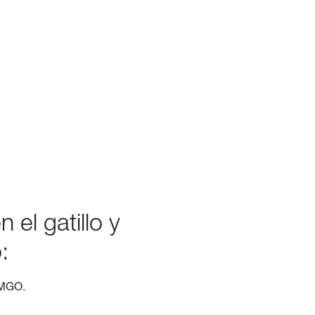
el gatillo y
:
 MGO.