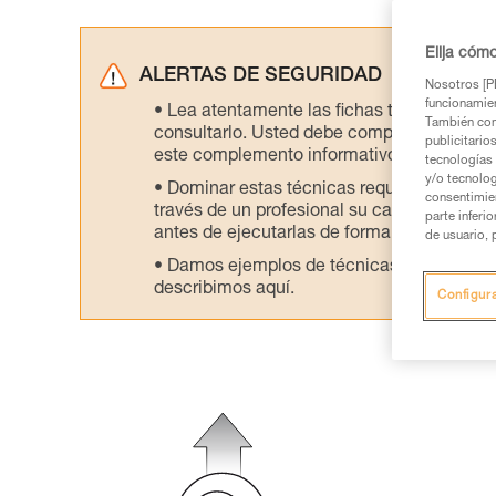
Elija cóm
ALERTAS DE SEGURIDAD
Nosotros [PE
funcionamien
Lea atentamente las fichas técnicas de l
También com
consultarlo. Usted debe comprender la inf
publicitario
este complemento informativo.
tecnologías 
y/o tecnolog
Dominar estas técnicas requiere una for
consentimie
través de un profesional su capacidad para 
parte inferi
antes de ejecutarlas de forma autónoma.
de usuario, 
Damos ejemplos de técnicas relacionadas 
describimos aquí.
Configur