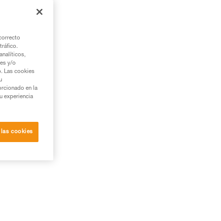
correcto
tráfico.
nalíticos,
ies y/o
b. Las cookies
u
orcionado en la
su experiencia
 las cookies