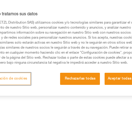
o tratamos sus datos
TZL Distribution SAS) utilizamos cookies y/o tecnologías similares para garantizar el 
to de nuestro Sitio web, personalizar nuestro contenido y anuncios, y analizar nuestro 
os productos utilizados en este consejo antes de
partimos información sobre su navegación en nuestro Sitio web con nuestros socios a
ormación de la ficha técnica para poder comprender
s y de redes sociales para personalizar nuestros anuncios. Si los acepta, nuestras cook
similares solo estarán activas en nuestro Sitio web y no le seguirán en otros sitios we
ías similares de nuestros socios le seguirán a través de su navegación. Puede retirar s
mación y un entrenamiento específico. Confirme a
nto en cualquier momento haciendo clic en el enlace "Configuración de cookies", prop
ejecutar estas técnicas, solo y con total seguridad,
or de la página del Sitio web. Rechazar todas o parte de estas cookies puede afectar a 
pero bajo ninguna circunstancia tal negativa le impedirá acceder a nuestro Sitio web.
con su actividad. Pueden existir otras que no
ación de cookies
Rechazarlas todas
Aceptar todas