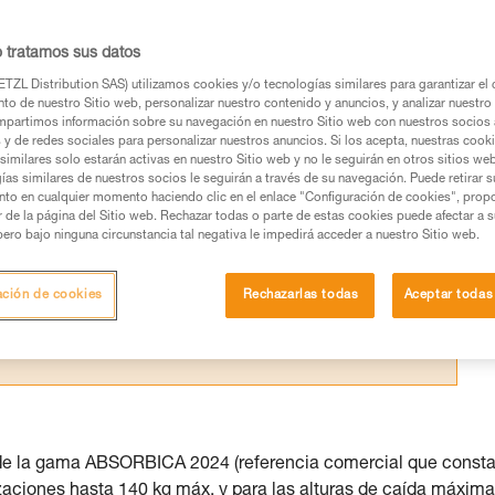
I e Y están certificados según varias
ctamente idénticas.
o tratamos sus datos
TZL Distribution SAS) utilizamos cookies y/o tecnologías similares para garantizar el 
to de nuestro Sitio web, personalizar nuestro contenido y anuncios, y analizar nuestro 
partimos información sobre su navegación en nuestro Sitio web con nuestros socios a
s y de redes sociales para personalizar nuestros anuncios. Si los acepta, nuestras cook
similares solo estarán activas en nuestro Sitio web y no le seguirán en otros sitios we
os productos utilizados en este consejo antes de
ías similares de nuestros socios le seguirán a través de su navegación. Puede retirar s
ormación de la ficha técnica para poder comprender
nto en cualquier momento haciendo clic en el enlace "Configuración de cookies", prop
or de la página del Sitio web. Rechazar todas o parte de estas cookies puede afectar a 
pero bajo ninguna circunstancia tal negativa le impedirá acceder a nuestro Sitio web.
mación y un entrenamiento específico. Confirme a
ejecutar estas técnicas, solo y con total seguridad,
ación de cookies
Rechazarlas todas
Aceptar todas
con su actividad. Pueden existir otras que no
 de la gama ABSORBICA 2024 (referencia comercial que consta
ilizaciones hasta 140 kg máx. y para las alturas de caída máxim