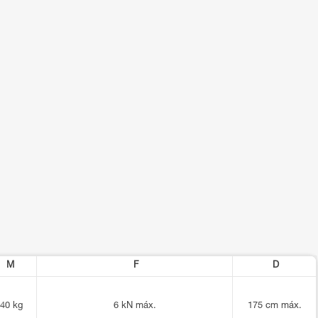
M
F
D
40 kg
6 kN máx.
175 cm máx.