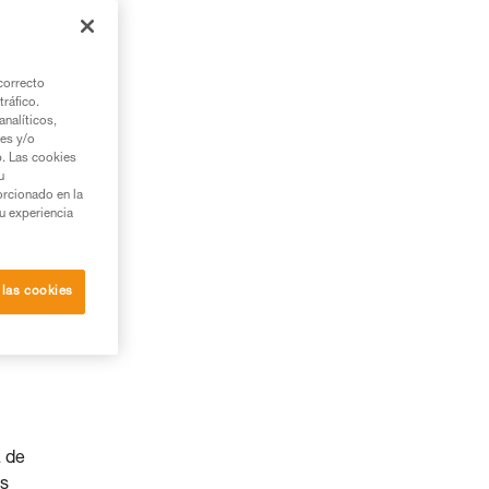
correcto
tráfico.
nalíticos,
ies y/o
b. Las cookies
u
orcionado en la
su experiencia
 las cookies
 de
as