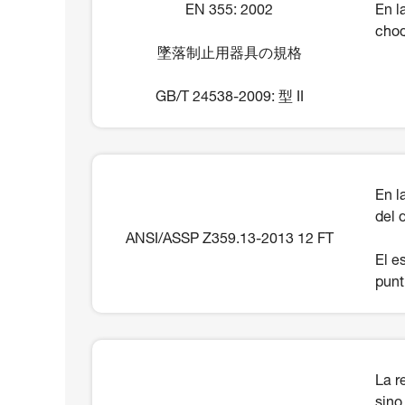
EN 355: 2002
En l
choq
墜落制止用器具の規格
GB/T 24538-2009: 型 II
En l
del 
ANSI/ASSP Z359.13-2013 12 FT
El e
punt
La r
sino