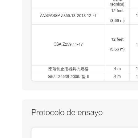
técnica)
12 feet
ANSI/ASSP Z359.13-2013 12 FT
1
(3,66 m)
12 feet
CSA Z259.11-17
1
(3,66 m)
4 m
1
墜落制止用器具の規格
4 m
1
GB/T 24538-2009: 型 II
Protocolo de ensayo