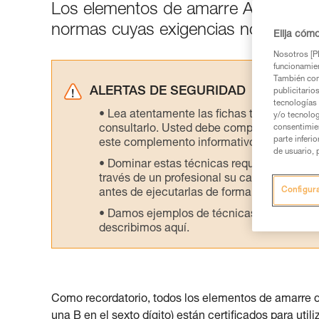
Los elementos de amarre ABSORBICA 
normas cuyas exigencias no son exa
Elija cóm
Nosotros [PE
funcionamien
También com
ALERTAS DE SEGURIDAD
publicitario
tecnologías 
Lea atentamente las fichas técnicas de l
y/o tecnolog
consultarlo. Usted debe comprender la inf
consentimie
parte inferi
este complemento informativo.
de usuario, 
Dominar estas técnicas requiere una for
través de un profesional su capacidad para 
Configur
antes de ejecutarlas de forma autónoma.
Damos ejemplos de técnicas relacionadas 
describimos aquí.
Como recordatorio, todos los elementos de amarre
una B en el sexto dígito) están certificados para ut