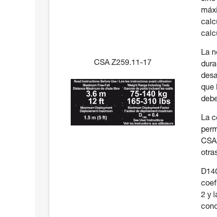
máxi
calc
calc
La n
CSA Z259.11-17
dura
desa
que 
debe
La c
perm
CSA 
otra
D140
coef
2 y 
cond