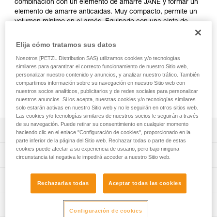
combinación con un elemento de amarre JANE y formar un
elemento de amarre anticaídas. Muy compacto, permite un
volumen mínimo en el arnés. Equipado con una cinta de
desgarro, situada en una funda con cierre, el absorbedor
está protegido de la abrasión, permitiendo a la vez las
Elija cómo tratamos sus datos
revisiones periódicas.
Nosotros [PETZL Distribution SAS) utilizamos cookies y/o tecnologías
similares para garantizar el correcto funcionamiento de nuestro Sitio web,
¿Necesita calcular la distancia de seguridad?
personalizar nuestro contenido y anuncios, y analizar nuestro tráfico. También
compartimos información sobre su navegación en nuestro Sitio web con
ACCEDER AL MÓDULO DE DISTANCIA DE SEGURIDAD
nuestros socios analíticos, publicitarios y de redes sociales para personalizar
nuestros anuncios. Si los acepta, nuestras cookies y/o tecnologías similares
solo estarán activas en nuestro Sitio web y no le seguirán en otros sitios web.
Las cookies y/o tecnologías similares de nuestros socios le seguirán a través
de su navegación. Puede retirar su consentimiento en cualquier momento
Descripción
haciendo clic en el enlace "Configuración de cookies", proporcionado en la
parte inferior de la página del Sitio web. Rechazar todas o parte de estas
cookies puede afectar a su experiencia de usuario, pero bajo ninguna
Diseñado para ser utilizado en combinación con un
Características técnicas
circunstancia tal negativa le impedirá acceder a nuestro Sitio web.
elemento de amarre JANE-I o JANE-Y para formar un
elemento de amarre anticaídas de una longitud máxima
Certificaciones: CE EN 355
Información técnica
de dos metros.
Rechazarlas todas
Aceptar todas las cookies
Materiales: poliéster y poliamida
Absorbe la energía en caso de caída:
Ficha técnica
- Desgarro progresivo de la cinta del absorbedor de
Inspección
Características por referencia
Descargar el pdf technical-notice-ABSORBICA-4
Configuración de cookies
energía que limita la fuerza de choque soportada por el