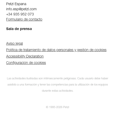
Petzl Espana
info.esp@petzl.com
+34 935 952 073
Formulario de contacto
Sala de prensa
Aviso legal
Política de tratamiento de datos personales y gestión de cookies
Accessibility Declaration
Configuración de cookies
Las actividades ilustradas son intrínsecamente peligrosas. Cada usuario debe haber
asistido a una formación y tener las competencias para la utilización de los equipos
durante estas actividades.
© 1995-2026 Petzl