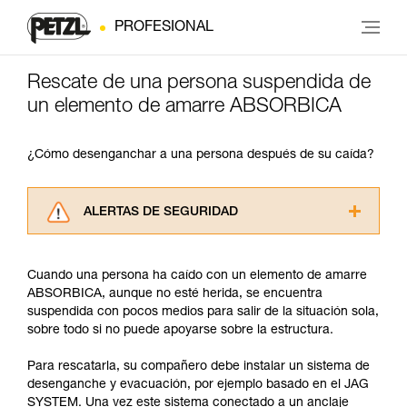
PROFESIONAL
Rescate de una persona suspendida de
un elemento de amarre ABSORBICA
¿Cómo desenganchar a una persona después de su caída?
ALERTAS DE SEGURIDAD
Lea atentamente las fichas técnicas de los
productos utilizados en este consejo antes de
Cuando una persona ha caído con un elemento de amarre
consultarlo. Usted debe comprender la
ABSORBICA, aunque no esté herida, se encuentra
información de la ficha técnica para poder
suspendida con pocos medios para salir de la situación sola,
comprender este complemento informativo.
sobre todo si no puede apoyarse sobre la estructura.
Dominar estas técnicas requiere una formación
y un entrenamiento específico. Confirme a
Para rescatarla, su compañero debe instalar un sistema de
través de un profesional su capacidad para
desenganche y evacuación, por ejemplo basado en el JAG
ejecutar estas técnicas, solo y con total
SYSTEM. Una vez este sistema conectado a un anclaje