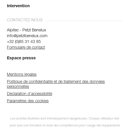
Intervention
CONTACTEZ-NOUS
Alpitec - Petzl Benelux
info@petzlbenelux.com
+32 (0)85 31 43 85
Formulaire de contact
Espace presse
Mentions légales
Politique de confidentialité et de traitement des données
personnelles
Déclaration d'accessibilité
Paramètres des cookies
Les activités illustrées sont intrinsèquement dangereuses. Chaque utilisateur doit
avoir suivi une formation et avoir des compétences pour l’usage des équipements