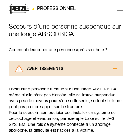
PROFESSIONNEL
Secours d’une personne suspendue sur
une longe ABSORBICA
Comment décrocher une personne après sa chute ?
AVERTISSEMENTS
Lisez attentivement les notices techniques des
produits utilisés dans ce conseil avant de le
Lorsqu'une personne a chuté sur une longe ABSORBICA,
consulter. Vous devez avoir compris les
même si elle n'est pas blessée, elle se trouve suspendue
informations de la notice technique pour
avec peu de moyens pour s'en sortir seule, surtout si elle ne
pouvoir comprendre ce complément
peut pas prendre appui sur la structure.
d’informations.
Pour la secourir, son équipier doit installer un système de
Maîtriser ces techniques nécessite une
décrochage et évacuation, par exemple basé sur le JAG
formation et un entraînement spécifique. Validez
SYSTEM. Une fois ce système connecté à un ancrage
avec un professionnel votre capacité à refaire
approprié, la difficulté est l'accès à la victime.