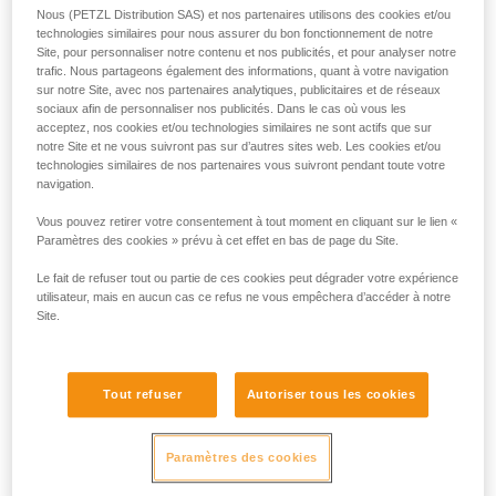
Nous (PETZL Distribution SAS) et nos partenaires utilisons des cookies et/ou
technologies similaires pour nous assurer du bon fonctionnement de notre
Site, pour personnaliser notre contenu et nos publicités, et pour analyser notre
trafic. Nous partageons également des informations, quant à votre navigation
sur notre Site, avec nos partenaires analytiques, publicitaires et de réseaux
sociaux afin de personnaliser nos publicités. Dans le cas où vous les
acceptez, nos cookies et/ou technologies similaires ne sont actifs que sur
notre Site et ne vous suivront pas sur d’autres sites web. Les cookies et/ou
technologies similaires de nos partenaires vous suivront pendant toute votre
navigation.
Vous pouvez retirer votre consentement à tout moment en cliquant sur le lien «
Paramètres des cookies » prévu à cet effet en bas de page du Site.
Le fait de refuser tout ou partie de ces cookies peut dégrader votre expérience
utilisateur, mais en aucun cas ce refus ne vous empêchera d’accéder à notre
Site.
Si l'accès est possible pour se connecter
au harnais de la victime
Tout refuser
Autoriser tous les cookies
L'idéal est de pouvoir connecter le système d'évacuation au
harnais de la victime. Les manipulations sont plus faciles,
Paramètres des cookies
l'installation plus lisible avec moins de matériel. La prise
directe sur le harnais permet aussi de lever plus