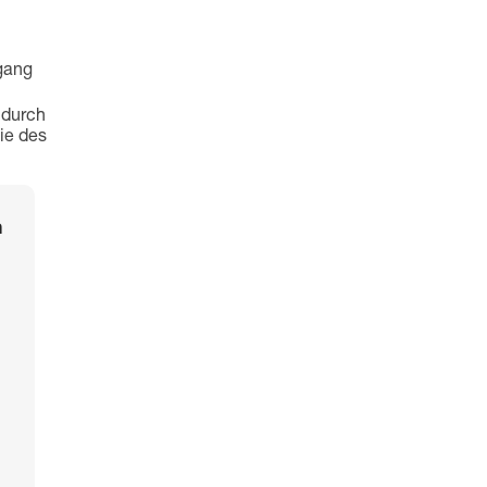
gang
 durch
ie des
n