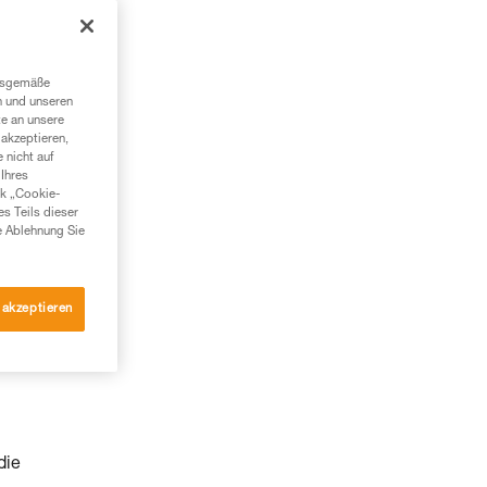
ngsgemäße
n und unseren
te an unsere
akzeptieren,
 nicht auf
Ihres
nk „Cookie-
es Teils dieser
e Ablehnung Sie
 akzeptieren
die