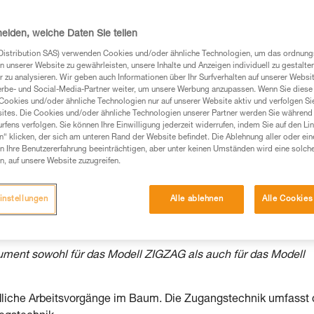
heiden, welche Daten Sie teilen
Distribution SAS) verwenden Cookies und/oder ähnliche Technologien, um das ordnu
n unserer Website zu gewährleisten, unsere Inhalte und Anzeigen individuell zu gestalte
 zu analysieren. Wir geben auch Informationen über Ihr Surfverhalten auf unserer Websi
Produkte, um die es in diesem Tech Tipp geht,
erbe- und Social-Media-Partner weiter, um unsere Werbung anzupassen. Wenn Sie diese 
Cookies und/oder ähnliche Technologien nur auf unserer Website aktiv und verfolgen Sie
te ziehen. Um diese Zusatzinformationen verstehen zu
ites. Die Cookies und/oder ähnliche Technologien unserer Partner werden Sie während 
auchsanweisung enthaltenen Informationen richtig
fens verfolgen. Sie können Ihre Einwilligung jederzeit widerrufen, indem Sie auf den Li
n“ klicken, der sich am unteren Rand der Website befindet. Die Ablehnung aller oder ein
 Ihre Benutzererfahrung beeinträchtigen, aber unter keinen Umständen wird eine solch
 eine entsprechende Ausbildung und ein spezielles
n, auf unsere Website zuzugreifen.
inem Profi, ob Sie in der Lage sind, den Vorgang
n eigenständig durchführen.
instellungen
Alle ablehnen
Alle Cookies
ivität verbundenen Techniken. Möglicherweise gibt es
chrieben werden.
ment sowohl für das Modell ZIGZAG als auch für das Modell
edliche Arbeitsvorgänge im Baum. Die Zugangstechnik umfasst 