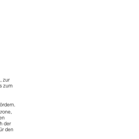
 zur
ls zum
ördern.
krone,
gen
ch der
ür den