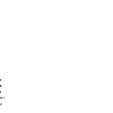
m
nn
m
 am
eil