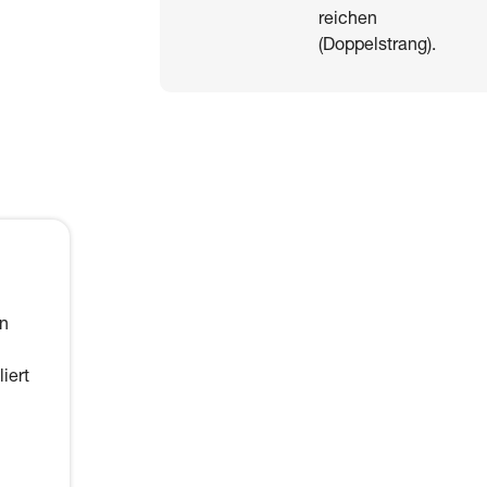
reichen
(Doppelstrang).
en
iert