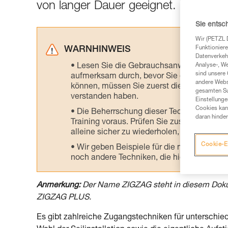
von langer Dauer geeignet.
Sie entsc
Wir (PETZL 
Funktioniere
WARNHINWEIS
Datenverkehr
Lesen Sie die Gebrauchsanweisungen der 
Analyse-, W
sind unsere 
aufmerksam durch, bevor Sie diesen zu Ra
andere Webs
können, müssen Sie zuerst die in der Gebr
gesamten Sur
verstanden haben.
Einstellunge
Cookies kann
Die Beherrschung dieser Techniken setzt
daran hinder
Training voraus. Prüfen Sie zusammen mit e
alleine sicher zu wiederholen, bevor Sie ih
Cookie-E
Wir geben Beispiele für die mit Ihrer Akt
noch andere Techniken, die hier nicht bes
Anmerkung:
Der Name ZIGZAG steht in diesem Doku
ZIGZAG PLUS.
Es gibt zahlreiche Zugangstechniken für unterschi