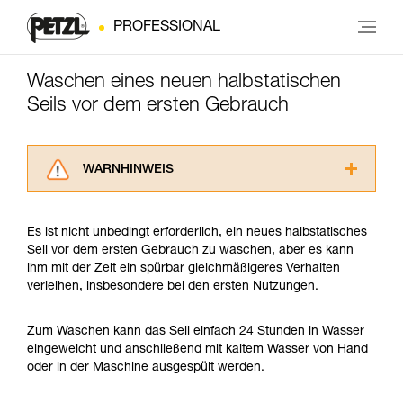
PROFESSIONAL
Waschen eines neuen halbstatischen
Seils vor dem ersten Gebrauch
WARNHINWEIS
Lesen Sie die Gebrauchsanweisungen der
Produkte, um die es in diesem Tech Tipp geht,
Es ist nicht unbedingt erforderlich, ein neues halbstatisches
aufmerksam durch, bevor Sie diesen zu Rate
Seil vor dem ersten Gebrauch zu waschen, aber es kann
ziehen. Um diese Zusatzinformationen
ihm mit der Zeit ein spürbar gleichmäßigeres Verhalten
verstehen zu können, müssen Sie zuerst die in
verleihen, insbesondere bei den ersten Nutzungen.
der Gebrauchsanweisung enthaltenen
Informationen richtig verstanden haben.
Die Beherrschung dieser Techniken setzt eine
Zum Waschen kann das Seil einfach 24 Stunden in Wasser
entsprechende Ausbildung und ein spezielles
eingeweicht und anschließend mit kaltem Wasser von Hand
Training voraus. Prüfen Sie zusammen mit
oder in der Maschine ausgespült werden.
einem Profi, ob Sie in der Lage sind, den
Vorgang alleine sicher zu wiederholen, bevor