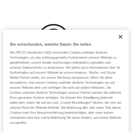
Sie ihn eigenständig durchführen.
Wir geben Beispiele für die mit Ihrer Aktivität
verbundenen Techniken. Möglicherweise gibt es
noch andere Techniken, die hier nicht
beschrieben werden.
Sie entscheiden, welche Daten Sie teilen
Wir (PETZL Distribution SAS) verwenden Cookies und/oder ähnliche
Technologien, um das ordnungsgemäße Funktionieren unserer Website zu
gewährleisten, unsere Inhalte und Anzeigen individuell zu gestalten und
unseren Datenverkehr zu analysieren. Wir geben auch Informationen über Ihr
Surfverhalten auf unserer Website an unsere Analyse-, Werbe- und Social-
Media-Partner weiter, um unsere Werbung anzupassen. Wenn Sie diese
akzeptieren, sind unsere Cookies und/oder ähnliche Technologien nur auf
unserer Website aktiv und verfolgen Sie nicht auf andere Websites. Die
Cookies und/oder ähnliche Technologien unserer Partner werden Sie während
Ihres gesamten Surfens verfolgen. Sie können Ihre Einwilligung jederzeit
widerrufen, indem Sie auf den Link „Cookie-Einstellungen“ klicken, der sich am
unteren Rand der Website befindet. Die Ablehnung aller oder eines Teils dieser
Cookies kann Ihre Benutzererfahrung beeinträchtigen, aber unter keinen
Umständen wird eine solche Ablehnung Sie daran hindern, auf unsere Website
zuzugreifen.