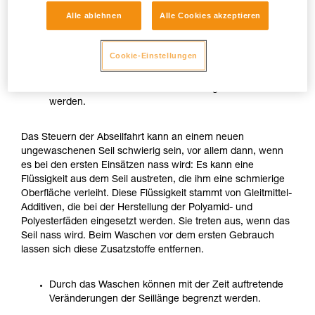
Das Waschen vor dem ersten Gebrauch ist insbesondere
Alle ablehnen
Alle Cookies akzeptieren
dann interessant, wenn das Seil oft feucht oder
beschmutzt verwendet wird:
Cookie-Einstellungen
Durch das Waschen kann die Bremswirkung beim
Abseilen während der ersten Nutzungen verbessert
werden.
Das Steuern der Abseilfahrt kann an einem neuen
ungewaschenen Seil schwierig sein, vor allem dann, wenn
es bei den ersten Einsätzen nass wird: Es kann eine
Flüssigkeit aus dem Seil austreten, die ihm eine schmierige
Oberfläche verleiht. Diese Flüssigkeit stammt von Gleitmittel-
Additiven, die bei der Herstellung der Polyamid- und
Polyesterfäden eingesetzt werden. Sie treten aus, wenn das
Seil nass wird. Beim Waschen vor dem ersten Gebrauch
lassen sich diese Zusatzstoffe entfernen.
Durch das Waschen können mit der Zeit auftretende
Veränderungen der Seillänge begrenzt werden.