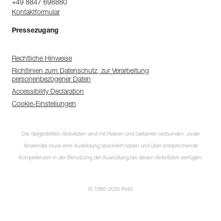
+49 8847 698880
Kontaktformular
Pressezugang
Rechtliche Hinweise
Richtlinien zum Datenschutz, zur Verarbeitung
personenbezogener Daten
Accessibility Declaration
Cookie-Einstellungen
Die dargestellten Aktivitäten sind mit Risiken und Gefahren verbunden. Jeder
Anwender muss eine Ausbildung absolviert haben und über entsprechende
Kompetenzen in der Benutzung der Ausrüstung bei diesen Aktivitäten verfügen.
© 1995-2026 Petzl