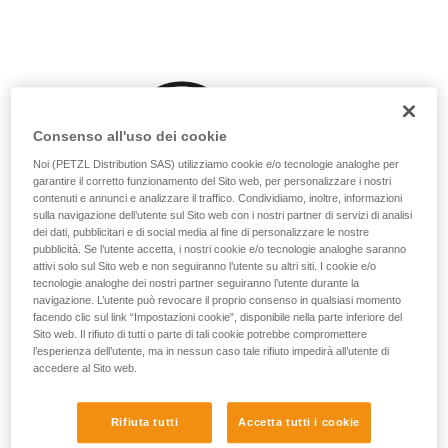
vengono qui descritte.
Consenso all'uso dei cookie
Noi (PETZL Distribution SAS) utilizziamo cookie e/o tecnologie analoghe per
garantire il corretto funzionamento del Sito web, per personalizzare i nostri
contenuti e annunci e analizzare il traffico. Condividiamo, inoltre, informazioni
sulla navigazione dell’utente sul Sito web con i nostri partner di servizi di analisi
dei dati, pubblicitari e di social media al fine di personalizzare le nostre
pubblicità. Se l’utente accetta, i nostri cookie e/o tecnologie analoghe saranno
attivi solo sul Sito web e non seguiranno l’utente su altri siti. I cookie e/o
tecnologie analoghe dei nostri partner seguiranno l’utente durante la
navigazione. L’utente può revocare il proprio consenso in qualsiasi momento
facendo clic sul link “Impostazioni cookie”, disponibile nella parte inferiore del
Sito web. Il rifiuto di tutti o parte di tali cookie potrebbe compromettere
l’esperienza dell’utente, ma in nessun caso tale rifiuto impedirà all’utente di
accedere al Sito web.
Rifiuta tutti
Accetta tutti i cookie