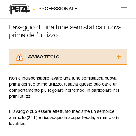
PROFESSIONALE
Lavaggio di una fune semistatica nuova
prima dell’utilizzo
AVVISO TITOLO
Leggere attentamente le istruzioni tecniche dei
prodotti utilizzati in questo consiglio prima di
Non è indispensabile lavare una fune semistatica nuova
consultarlo. Dovete aver compreso le
prima del suo primo utilizzo, tuttavia questo può darle un
informazioni dell’istruzione tecnica per poter
comportamento più regolare nel tempo, in particolare nei
capire queste ulteriori informazioni.
primi utilizzi.
La padronanza di queste tecniche richiede una
formazione ed un addestramento specifico.
Verificate con un professionista la vostra
Il lavaggio può essere effettuato mediante un semplice
capacità di rifare la manovra, da soli, in piena
ammollo (24 h) e risciacquo in acqua fredda, a mano o in
sicurezza, prima di riprodurla autonomamente.
lavatrice.
Forniamo esempi di tecniche relative alla vostra
attività. Ne possono esistere altre che non