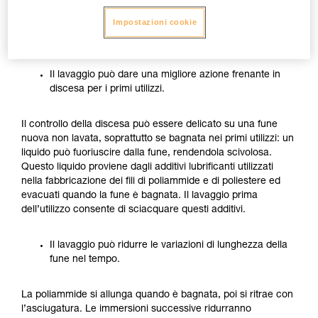
Il lavaggio prima dell’utilizzo può essere interessante, in
Impostazioni cookie
particolare per le funi che saranno spesso utilizzate
bagnate o sporche:
Il lavaggio può dare una migliore azione frenante in
discesa per i primi utilizzi.
Il controllo della discesa può essere delicato su una fune
nuova non lavata, soprattutto se bagnata nei primi utilizzi: un
liquido può fuoriuscire dalla fune, rendendola scivolosa.
Questo liquido proviene dagli additivi lubrificanti utilizzati
nella fabbricazione dei fili di poliammide e di poliestere ed
evacuati quando la fune è bagnata. Il lavaggio prima
dell’utilizzo consente di sciacquare questi additivi.
Il lavaggio può ridurre le variazioni di lunghezza della
fune nel tempo.
La poliammide si allunga quando è bagnata, poi si ritrae con
l’asciugatura. Le immersioni successive ridurranno