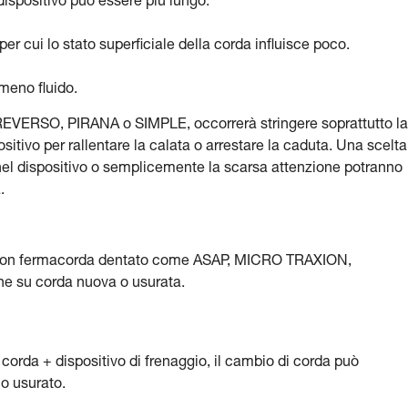
dispositivo può essere più lungo.
 per cui lo stato superficiale della corda influisce poco.
 meno fluido.
 REVERSO, PIRANA o SIMPLE, occorrerà stringere soprattutto la
itivo per rallentare la calata o arrestare la caduta. Una scelta
e nel dispositivo o semplicemente la scarsa attenzione potranno
.
vi con fermacorda dentato come ASAP, MICRO TRAXION,
 su corda nuova o usurata.
corda + dispositivo di frenaggio, il cambio di corda può
co usurato.