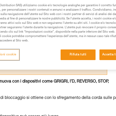
istribution SAS) utilizziamo cookie e/o tecnologie analoghe per garantire il corretto f
 per personalizzare i nostri contenuti e annunci e analizzare il traffico. Condividiamo, in
sulla navigazione dell’utente sul Sito web con i nostri partner di servizi di analisi dei dat
edia al fine di personalizzare le nostre pubblicità. Se l’utente accetta, i nostri cookie e
anno attivi solo sul Sito web e non seguiranno l’utente su altri siti. I cookie e/o tecnol
 dei prodotti utilizzati in questo consiglio prima di
artner seguiranno l’utente durante la navigazione. L’utente può revocare il proprio conse
azioni dell’istruzione tecnica per poter capire queste
do clic sul link “Impostazioni cookie”, disponibile nella parte inferiore del Sito web. Il 
ali cookie potrebbe compromettere l’esperienza dell’utente, ma in nessun caso tale rifiu
i accedere al Sito web.
de una formazione ed un addestramento specifico.
pacità di rifare la manovra, da soli, in piena sicurezza,
ioni cookie
Rifiuta tutti
Accetta t
vostra attività. Ne possono esistere altre che non
nuova con i dispositivi come GRIGRI, I’D, REVERSO, STOP,
o di bloccaggio si ottiene con lo sfregamento della corda sulle p