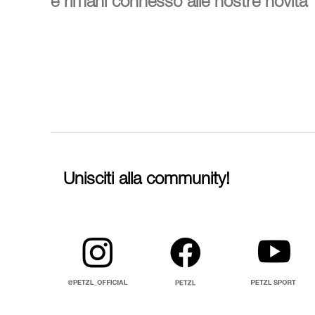
e rimani connesso alle nostre novità
Unisciti alla community!