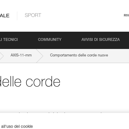
ALE
SPORT
RI
I TECNICI
COMMUNITY
AVVISI DI SICUREZZA
AXIS-11-mm
Comportamento delle corde nuove
lle corde
ere scivolosa e richiede una maggiore
all'uso dei cookie