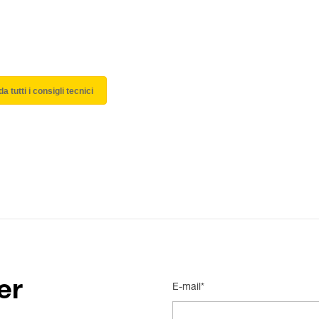
a tutti i consigli tecnici
er
E-mail*