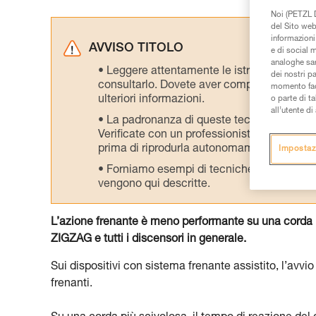
Noi (PETZL D
del Sito web,
informazioni 
AVVISO TITOLO
e di social m
analoghe sar
Leggere attentamente le istruzioni tecniche
dei nostri p
consultarlo. Dovete aver compreso le inform
momento facen
ulteriori informazioni.
o parte di t
all’utente d
La padronanza di queste tecniche richie
Verificate con un professionista la vostra ca
prima di riprodurla autonomamente.
Impostaz
Forniamo esempi di tecniche relative alla 
vengono qui descritte.
L’azione frenante è meno performante su una corda 
ZIGZAG e tutti i discensori in generale.
Sui dispositivi con sistema frenante assistito, l’avvi
frenanti.