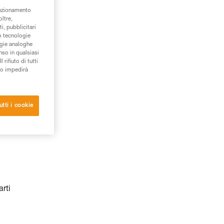
unzionamento
oltre,
i, pubblicitari
/o tecnologie
ogie analoghe
nso in qualsiasi
rifiuto di tutti
to impedirà
utti i cookie
arti