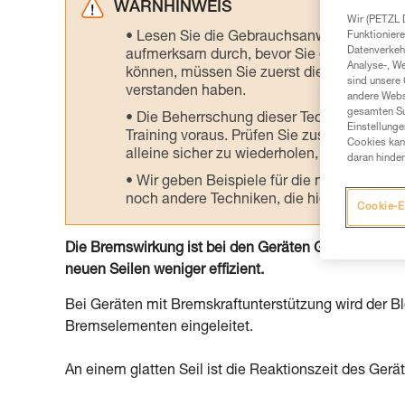
WARNHINWEIS
Wir (PETZL 
Lesen Sie die Gebrauchsanweisungen der 
Funktioniere
Datenverkehr
aufmerksam durch, bevor Sie diesen zu Ra
Analyse-, W
können, müssen Sie zuerst die in der Gebr
sind unsere 
verstanden haben.
andere Webs
gesamten Sur
Die Beherrschung dieser Techniken setzt
Einstellunge
Training voraus. Prüfen Sie zusammen mit e
Cookies kann
alleine sicher zu wiederholen, bevor Sie ih
daran hinder
Wir geben Beispiele für die mit Ihrer Akt
noch andere Techniken, die hier nicht bes
Cookie-E
Die Bremswirkung ist bei den Geräten GRIGRI, I’D,
neuen Seilen weniger effizient.
Bei Geräten mit Bremskraftunterstützung wird der B
Bremselementen eingeleitet.
An einem glatten Seil ist die Reaktionszeit des Ger