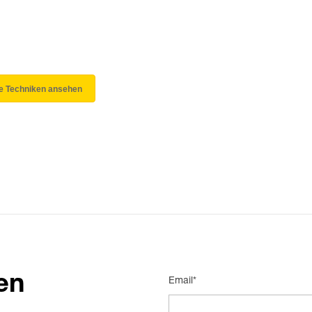
le Techniken ansehen
en
Email*