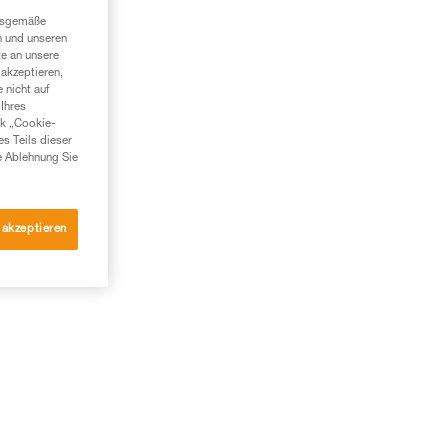
ngsgemäße
n und unseren
te an unsere
akzeptieren,
 nicht auf
Ihres
nk „Cookie-
es Teils dieser
e Ablehnung Sie
 akzeptieren