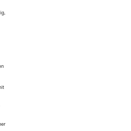
ig,
en
it
e
ner