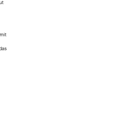
ut
mit
 das