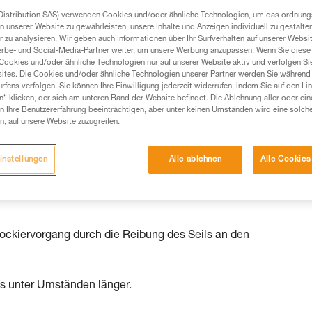
Distribution SAS) verwenden Cookies und/oder ähnliche Technologien, um das ordnu
Produkte, um die es in diesem Tech Tipp geht,
n unserer Website zu gewährleisten, unsere Inhalte und Anzeigen individuell zu gestalte
 zu analysieren. Wir geben auch Informationen über Ihr Surfverhalten auf unserer Websi
te ziehen. Um diese Zusatzinformationen verstehen zu
erbe- und Social-Media-Partner weiter, um unsere Werbung anzupassen. Wenn Sie diese 
auchsanweisung enthaltenen Informationen richtig
Cookies und/oder ähnliche Technologien nur auf unserer Website aktiv und verfolgen Sie
ites. Die Cookies und/oder ähnliche Technologien unserer Partner werden Sie während 
fens verfolgen. Sie können Ihre Einwilligung jederzeit widerrufen, indem Sie auf den Li
 eine entsprechende Ausbildung und ein spezielles
n“ klicken, der sich am unteren Rand der Website befindet. Die Ablehnung aller oder ein
inem Profi, ob Sie in der Lage sind, den Vorgang
 Ihre Benutzererfahrung beeinträchtigen, aber unter keinen Umständen wird eine solch
n eigenständig durchführen.
n, auf unsere Website zuzugreifen.
ivität verbundenen Techniken. Möglicherweise gibt es
chrieben werden.
instellungen
Alle ablehnen
Alle Cookies
 REVERSO, STOP, ZIGZAG sowie generell allen Abseilgeräten an
lockiervorgang durch die Reibung des Seils an den
äts unter Umständen länger.