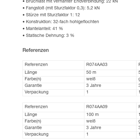
Bruchlast mit vernähter Endverbindung: 22 kN
Fangstoß (mit Sturzfaktor 0,3): 5,2 kN
Stürze mit Sturzfaktor 1: 12
Konstruktion: 32-fach hohlgeflochten
Mantelanteil: 41 %
Statische Dehnung: 3 %
Referenzen
Referenzen
R074AA03
Länge
50 m
Farbe(n)
weiß
Garantie
3 Jahre
Verpackung
1
Referenzen
R074AA09
Länge
100 m
Farbe(n)
weiß
Garantie
3 Jahre
Verpackung
1