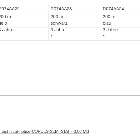
R074AA22
R074AA23
R074AA24
200 m
200 m
200 m
gelb
schwarz
blau
3 Jahre
3 Jahre
3 Jahre
1
1
1
: technical-notice-CORDES-SEMI-STAT - 3.06 MB