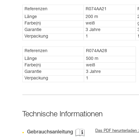
Referenzen
R074AA21
Länge
200 m
Farbe(n)
weiß
Garantie
3 Jahre
Verpackung
1
Referenzen
R074AA28
Länge
500 m
Farbe(n)
weiß
Garantie
3 Jahre
Verpackung
1
Technische Informationen
Das PDF herunterladen 
Gebrauchsanleitung