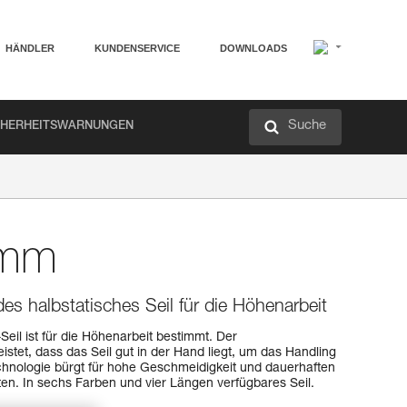
HÄNDLER
KUNDENSERVICE
DOWNLOADS
Suche
CHERHEITSWARNUNGEN
 mm
es halbstatisches Seil für die Höhenarbeit
eil ist für die Höhenarbeit bestimmt. Der
tet, dass das Seil gut in der Hand liegt, um das Handling
echnologie bürgt für hohe Geschmeidigkeit und dauerhaften
ten. In sechs Farben und vier Längen verfügbares Seil.