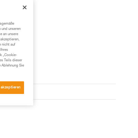
ngsgemäße
n und unseren
te an unsere
akzeptieren,
 nicht auf
Ihres
nk „Cookie-
es Teils dieser
e Ablehnung Sie
 akzeptieren