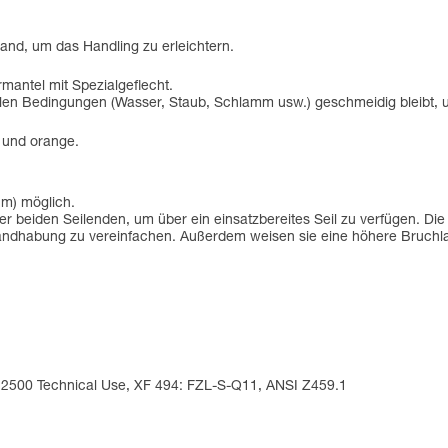
and, um das Handling zu erleichtern.
mantel mit Spezialgeflecht.
i allen Bedingungen (Wasser, Staub, Schlamm usw.) geschmeidig bleibt, 
t und orange.
 m) möglich.
 beiden Seilenden, um über ein einsatzbereites Seil zu verfügen. Die
 Handhabung zu vereinfachen. Außerdem weisen sie eine höhere Bruchlas
A 2500 Technical Use, XF 494: FZL-S-Q11, ANSI Z459.1