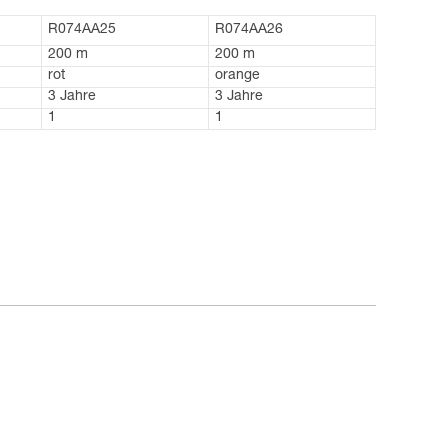
R074AA25
R074AA26
200 m
200 m
rot
orange
3 Jahre
3 Jahre
1
1