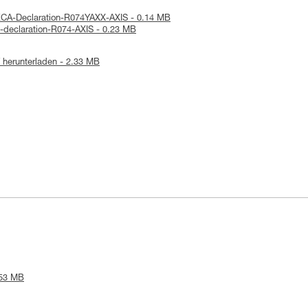
KCA-Declaration-R074YAXX-AXIS - 0.14 MB
-declaration-R074-AXIS - 0.23 MB
herunterladen - 2.33 MB
.53 MB