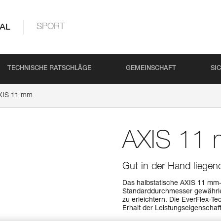
AL
SPORT
TECHNISCHE RATSCHLÄGE
GEMEINSCHAFT
SI
XIS 11 mm
AXIS 11
Gut in der Hand liegend
Das halbstatische AXIS 11 mm-S
Standarddurchmesser gewährleis
zu erleichtern. Die EverFlex-T
Erhalt der Leistungseigenschaf