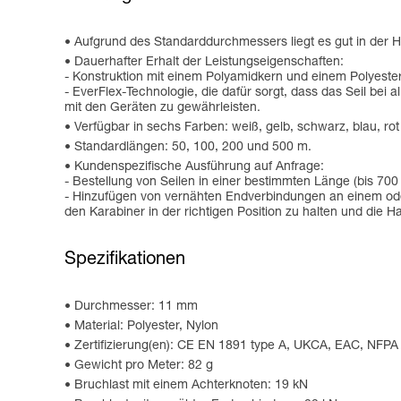
Aufgrund des Standarddurchmessers liegt es gut in der H
Dauerhafter Erhalt der Leistungseigenschaften:
- Konstruktion mit einem Polyamidkern und einem Polyester
- EverFlex-Technologie, die dafür sorgt, dass das Seil be
mit den Geräten zu gewährleisten.
Verfügbar in sechs Farben: weiß, gelb, schwarz, blau, ro
Standardlängen: 50, 100, 200 und 500 m.
Kundenspezifische Ausführung auf Anfrage:
- Bestellung von Seilen in einer bestimmten Länge (bis 700
- Hinzufügen von vernähten Endverbindungen an einem oder
den Karabiner in der richtigen Position zu halten und die
Spezifikationen
Durchmesser: 11 mm
Material: Polyester, Nylon
Zertifizierung(en): CE EN 1891 type A, UKCA, EAC, NFP
Gewicht pro Meter: 82 g
Bruchlast mit einem Achterknoten: 19 kN