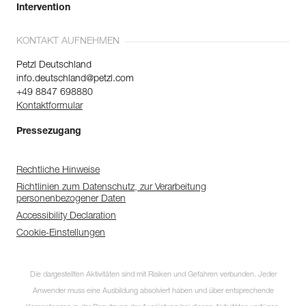
Intervention
KONTAKT AUFNEHMEN
Petzl Deutschland
info.deutschland@petzl.com
+49 8847 698880
Kontaktformular
Pressezugang
Rechtliche Hinweise
Richtlinien zum Datenschutz, zur Verarbeitung
personenbezogener Daten
Accessibility Declaration
Cookie-Einstellungen
Die dargestellten Aktivitäten sind mit Risiken und Gefahren verbunden. Jeder
Anwender muss eine Ausbildung absolviert haben und über entsprechende