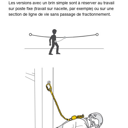
Les versions avec un brin simple sont à réserver au travail
d’informations.
sur poste fixe (travail sur nacelle, par exemple) ou sur une
Maîtriser ces techniques nécessite une
section de ligne de vie sans passage de fractionnement.
formation et un entraînement spécifique. Validez
avec un professionnel votre capacité à refaire
la manipulation, seul, en toute sécurité, avant
de la reproduire en autonomie.
Nous donnons des exemples de techniques
liées à votre activité. Il peut en exister d’autres
que nous ne décrivons pas ici.