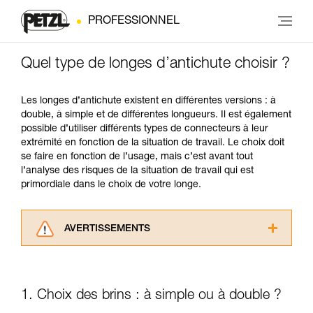
PROFESSIONNEL
Quel type de longes d’antichute choisir ?
Les longes d’antichute existent en différentes versions : à
double, à simple et de différentes longueurs. Il est également
possible d’utiliser différents types de connecteurs à leur
extrémité en fonction de la situation de travail. Le choix doit
se faire en fonction de l’usage, mais c’est avant tout
l’analyse des risques de la situation de travail qui est
primordiale dans le choix de votre longe.
AVERTISSEMENTS
Lisez attentivement les notices techniques des
produits utilisés dans ce conseil avant de le
consulter. Vous devez avoir compris les
1. Choix des brins : à simple ou à double ?
informations de la notice technique pour
pouvoir comprendre ce complément