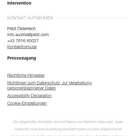
Intervention
KONTAKT AUFNEHMEN
Petzl Österreich
info.austria@petzl.com
+43 7616 60027
Kontaktformular
Pressezugang
Rechtliche Hinweise
Richtlinien zum Datenschutz, zur Verarbeitung
personenbezogener Daten
Accessibility Declaration
Cookie-Einstellungen
Die dargestellten Aktivitäten sind mit Risiken und Gefahren verbunden. Jeder
Anwender muss eine Ausbildung absolviert haben und über entsprechende