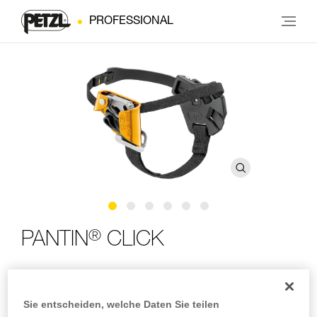
PROFESSIONAL
®
PANTIN
CLICK
Fußsteigklemme mit Einstellsystem mit Sperrvorrichtung
Sie entscheiden, welche Daten Sie teilen
Die PANTIN CLICK-Fußsteigklemme beschleunigt den