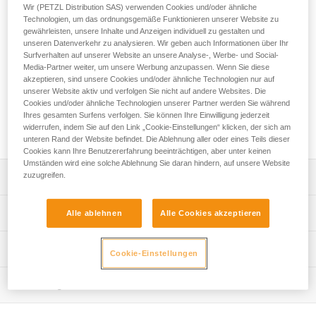
Aufstieg am Seil und beugt einer schnellen Ermüdung vor.
Wir (PETZL Distribution SAS) verwenden Cookies und/oder ähnliche
Sie wird in Kombination mit einer CROLL-, ASCENSION-
Technologien, um das ordnungsgemäße Funktionieren unserer Website zu
gewährleisten, unsere Inhalte und Anzeigen individuell zu gestalten und
oder ASCENTREE-Seilklemme verwendet. Sie ist
unseren Datenverkehr zu analysieren. Wir geben auch Informationen über Ihr
ausgestattet mit einem einfachen und schnellen
Surfverhalten auf unserer Website an unsere Analyse-, Werbe- und Social-
Einstellsystem mit Sperrvorrichtung, das ihnen eine präzise
Media-Partner weiter, um unsere Werbung anzupassen. Wenn Sie diese
Einstellung und einen optimalen Halt am Fuß ermöglicht. Die
akzeptieren, sind unsere Cookies und/oder ähnliche Technologien nur auf
Sicherheitssperre ermöglicht ein einfaches Einlegen des
unserer Website aktiv und verfolgen Sie nicht auf andere Websites. Die
Seils und verhindert ein Aushängen des Geräts während des
Cookies und/oder ähnliche Technologien unserer Partner werden Sie während
Ihres gesamten Surfens verfolgen. Sie können Ihre Einwilligung jederzeit
Aufstiegs. PANTIN CLICK ist in einer Version für den linken
widerrufen, indem Sie auf den Link „Cookie-Einstellungen“ klicken, der sich am
und einer Version für den rechten Fuß erhältlich.
unteren Rand der Website befindet. Die Ablehnung aller oder eines Teils dieser
Cookies kann Ihre Benutzererfahrung beeinträchtigen, aber unter keinen
Umständen wird eine solche Ablehnung Sie daran hindern, auf unsere Website
zuzugreifen.
Leistungsverzeichnis
Beschleunigt Ihren Aufstieg am Seil und beugt einer
Technische Spezifikationen
Alle ablehnen
Alle Cookies akzeptieren
schnellen Ermüdung vor:
- Zur Verwendung in Kombination mit den Seilklemmen
Material: Aluminium, Edelstahl, hochdichtes Polyethylen,
Technische Informationen
CROLL, ASCENSION oder ASCENTREE.
Cookie-Einstellungen
Polyurethan
- Leichtes Hochschieben am Seil bereits während der
Gebrauchsanleitung
Gewicht: 120 g
ersten Meter.
Wartung
Das PDF herunterladen technical-notice-PANTIN-PANTIN-
- Gezahnter Klemmnocken mit Reinigungsschlitz für eine
Seil-Kompatibilität: 7 bis 13 mm
CLICK-1
optimale Funktion bei allen Bedingungen (vereistes,