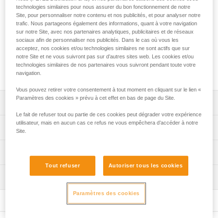
vos remontées sur corde plus efficaces et moins fatigantes.
technologies similaires pour nous assurer du bon fonctionnement de notre
Il s'utilise en complément d'un bloqueur CROLL,
Site, pour personnaliser notre contenu et nos publicités, et pour analyser notre
ASCENSION ou ASCENTREE. Il est équipé d'un système de
trafic. Nous partageons également des informations, quant à votre navigation
réglage à cliquet, simple et rapide, qui vous permet un
sur notre Site, avec nos partenaires analytiques, publicitaires et de réseaux
sociaux afin de personnaliser nos publicités. Dans le cas où vous les
réglage précis et un maintien optimal sur le pied. Équipé
acceptez, nos cookies et/ou technologies similaires ne sont actifs que sur
d'un taquet, il permet d'installer la corde facilement et de la
notre Site et ne vous suivront pas sur d’autres sites web. Les cookies et/ou
maintenir dans l'appareil lors des remontées. PANTIN CLICK
technologies similaires de nos partenaires vous suivront pendant toute votre
est disponible en version pied droit ou pied gauche.
navigation.
Vous pouvez retirer votre consentement à tout moment en cliquant sur le lien «
Paramètres des cookies » prévu à cet effet en bas de page du Site.
Descriptif
Le fait de refuser tout ou partie de ces cookies peut dégrader votre expérience
utilisateur, mais en aucun cas ce refus ne vous empêchera d’accéder à notre
Conçu pour rendre vos remontées sur corde plus rapides
Spécifications techniques
Site.
et moins fatigantes :
- s’utilise en complément des bloqueurs CROLL,
Matière(s): aluminium, acier inoxydable, polyéthylène
Informations techniques
ASCENSION ou ASCENTREE,
haute densité, polyuréthane
- conception qui facilite le coulissement de la corde dès
Tout refuser
Autoriser tous les cookies
Notice
Poids: 120 g
les premiers mètres,
Inspection
Télécharger le pdf technical-notice-PANTIN-PANTIN-
- gâchette à picots avec fente d’évacuation pour optimiser
Compatibilité corde: 7 à 13 mm
CLICK-1
le fonctionnement, quelles que soient les conditions
Paramètres des cookies
(corde gelée, boue...),
Spécifications référence(s)
FAQ
- mécanisme totalement intégré au corps du bloqueur
FAQ