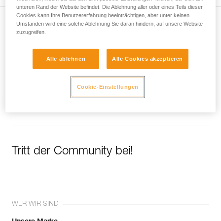
unteren Rand der Website befindet. Die Ablehnung aller oder eines Teils dieser
Cookies kann Ihre Benutzererfahrung beeinträchtigen, aber unter keinen
Umständen wird eine solche Ablehnung Sie daran hindern, auf unsere Website
Newsletter abonnieren
zuzugreifen.
und auf dem Laufenden bleiben
Alle ablehnen
Alle Cookies akzeptieren
Email *
Cookie-Einstellungen
Tritt der Community bei!
WER WIR SIND