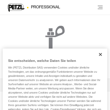
PROFESSIONAL
Sie entscheiden, welche Daten Sie teilen
BOLT STAINLESS
Wir (PETZL Distribution SAS) verwenden Cookies und/oder ähnliche
Technologien, um das ordnungsgemäße Funktionieren unserer Website zu
gewährleisten, unsere Inhalte und Anzeigen individuell zu gestalten und
unseren Datenverkehr zu analysieren. Wir geben auch Informationen über Ihr
Surfverhalten auf unserer Website an unsere Analyse-, Werbe- und Social-
Die Gebrauchsanleitung herunterladen
Media-Partner weiter, um unsere Werbung anzupassen. Wenn Sie diese
akzeptieren, sind unsere Cookies und/oder ähnliche Technologien nur auf
Technical Notice
unserer Website aktiv und verfolgen Sie nicht auf andere Websites. Die
Cookies und/oder ähnliche Technologien unserer Partner werden Sie während
Produktseite ansehen
Ihres gesamten Surfens verfolgen. Sie können Ihre Einwilligung jederzeit
widerrufen, indem Sie auf den Link „Cookie-Einstellungen“ klicken, der sich am