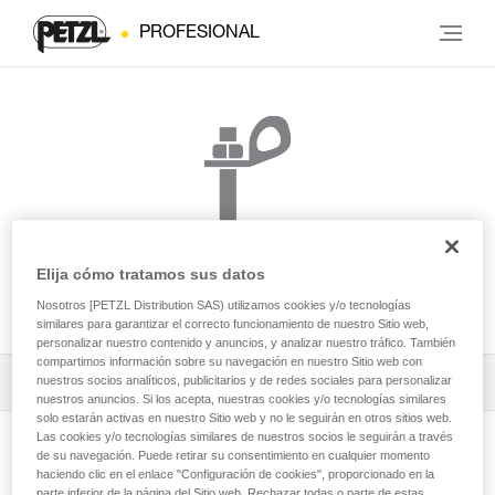
PROFESIONAL
Elija cómo tratamos sus datos
BOLT STAINLESS
Nosotros [PETZL Distribution SAS) utilizamos cookies y/o tecnologías
similares para garantizar el correcto funcionamiento de nuestro Sitio web,
personalizar nuestro contenido y anuncios, y analizar nuestro tráfico. También
compartimos información sobre su navegación en nuestro Sitio web con
Descargar ficha técnica (PDF)
nuestros socios analíticos, publicitarios y de redes sociales para personalizar
nuestros anuncios. Si los acepta, nuestras cookies y/o tecnologías similares
solo estarán activas en nuestro Sitio web y no le seguirán en otros sitios web.
Technical Notice
Las cookies y/o tecnologías similares de nuestros socios le seguirán a través
de su navegación. Puede retirar su consentimiento en cualquier momento
Ver la página del producto
haciendo clic en el enlace "Configuración de cookies", proporcionado en la
parte inferior de la página del Sitio web. Rechazar todas o parte de estas