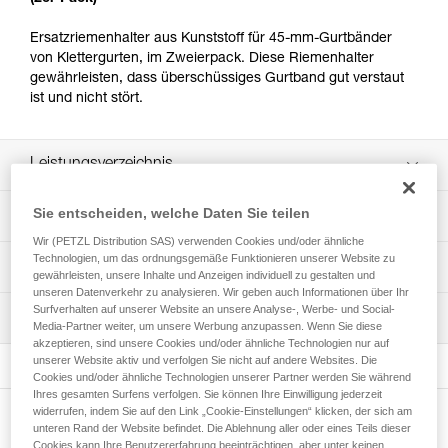
Ersatzriemenhalter aus Kunststoff für 45-mm-Gurtbänder
von Klettergurten, im Zweierpack. Diese Riemenhalter
gewährleisten, dass überschüssiges Gurtband gut verstaut
ist und nicht stört.
Leistungsverzeichnis
Zwei Referenzen nach Wahl:
Sie entscheiden, welche Daten Sie teilen
Technische Spezifikationen
- 2 abgerundete Kunststoff-Riemenhalter (C199KA00).
Wir (PETZL Distribution SAS) verwenden Cookies und/oder ähnliche
- 2 Kunststoff-Riemenhalter mit Schlitz (C199LA00).
Technologien, um das ordnungsgemäße Funktionieren unserer Website zu
Zugrundeliegende Spezifikationen
Technische Informationen
gewährleisten, unsere Inhalte und Anzeigen individuell zu gestalten und
unseren Datenverkehr zu analysieren. Wir geben auch Informationen über Ihr
Referenz : C199KA00
Gebrauchsanleitung
Surfverhalten auf unserer Website an unsere Analyse-, Werbe- und Social-
Wartung
: Abgerundete Kunststoff-Riemenhalter
Das PDF herunterladen technical-notice-Passant-sangle
Media-Partner weiter, um unsere Werbung anzupassen. Wenn Sie diese
Garantie : 3 Jahre
akzeptieren, sind unsere Cookies und/oder ähnliche Technologien nur auf
Häufige Fragen
Verpackung : 1
unserer Website aktiv und verfolgen Sie nicht auf andere Websites. Die
Häufige Fragen
Cookies und/oder ähnliche Technologien unserer Partner werden Sie während
Referenz : C199LA00
Ihres gesamten Surfens verfolgen. Sie können Ihre Einwilligung jederzeit
: Kunststoff-Riemenhalter mit Schlitz
See all technical content
widerrufen, indem Sie auf den Link „Cookie-Einstellungen“ klicken, der sich am
Weitere Produkte
Garantie : 3 Jahre
unteren Rand der Website befindet. Die Ablehnung aller oder eines Teils dieser
Cookies kann Ihre Benutzererfahrung beeinträchtigen, aber unter keinen
Verpackung : 1