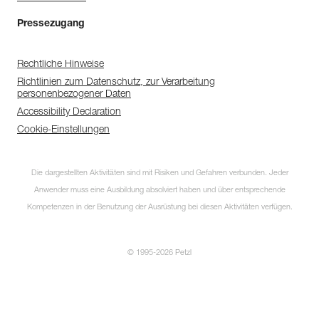
Pressezugang
Rechtliche Hinweise
Richtlinien zum Datenschutz, zur Verarbeitung
personenbezogener Daten
Accessibility Declaration
Cookie-Einstellungen
Die dargestellten Aktivitäten sind mit Risiken und Gefahren verbunden. Jeder
Anwender muss eine Ausbildung absolviert haben und über entsprechende
Kompetenzen in der Benutzung der Ausrüstung bei diesen Aktivitäten verfügen.
© 1995-2026 Petzl