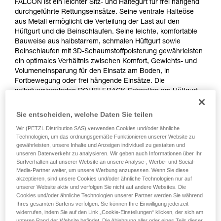
FALCON ist ein leichter Sitz- und Haltegurt für frei hängend
durchgeführte Rettungseinsätze. Seine ventrale Halteöse
aus Metall ermöglicht die Verteilung der Last auf den
Hüftgurt und die Beinschlaufen. Seine leichte, komfortable
Bauweise aus halbstarrem, schmalen Hüftgurt sowie
Beinschlaufen mit 3D-Schaumstoffpolsterung gewährleisten
ein optimales Verhältnis zwischen Komfort, Gewichts- und
Volumeneinsparung für den Einsatz am Boden, in
Fortbewegung oder frei hängende Einsätze. Die
selbstverriegelnden DOUBLEBACK-Schnallen am Hüftgurt
und die FAST LT-Schnallen an den Beinschlaufen
ermöglichen einfaches, schnelles Einstellen. Die rückseitige
Sie entscheiden, welche Daten Sie teilen
Schnalle dient zum Befestigen eines TOP- oder TOP CROLL
Wir (PETZL Distribution SAS) verwenden Cookies und/oder ähnliche
L-Brustgurts.
Technologien, um das ordnungsgemäße Funktionieren unserer Website zu
gewährleisten, unsere Inhalte und Anzeigen individuell zu gestalten und
unseren Datenverkehr zu analysieren. Wir geben auch Informationen über Ihr
Surfverhalten auf unserer Website an unsere Analyse-, Werbe- und Social-
Media-Partner weiter, um unsere Werbung anzupassen. Wenn Sie diese
akzeptieren, sind unsere Cookies und/oder ähnliche Technologien nur auf
unserer Website aktiv und verfolgen Sie nicht auf andere Websites. Die
Cookies und/oder ähnliche Technologien unserer Partner werden Sie während
Ihres gesamten Surfens verfolgen. Sie können Ihre Einwilligung jederzeit
widerrufen, indem Sie auf den Link „Cookie-Einstellungen“ klicken, der sich am
unteren Rand der Website befindet. Die Ablehnung aller oder eines Teils dieser