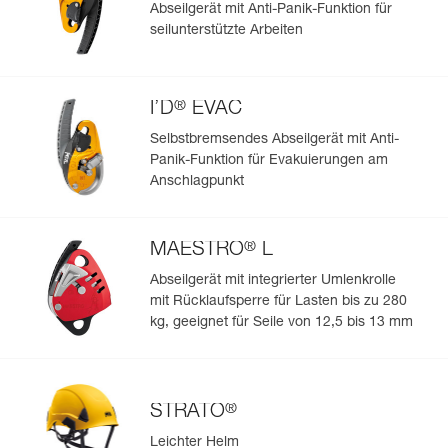
Verpackung : 1
Abseilgerät mit Anti-Panik-Funktion für
Mehr erfahren
seilunterstützte Arbeiten
Referenz : C038DA03
Farbe(n) : schwarz
Größe : 1
Taillenumfang : 70-93 cm
®
I’D
EVAC
Beinschlaufen : 47-62 cm
Gewicht : 915 g
Selbstbremsendes Abseilgerät mit Anti-
Garantie : 3 Jahre
Panik-Funktion für Evakuierungen am
Verpackung : 1
Anschlagpunkt
Referenz : C038DA04
Farbe(n) : schwarz
Größe : 2
®
MAESTRO
L
Taillenumfang : 83-120 cm
Abseilgerät mit integrierter Umlenkrolle
Beinschlaufen : 50-65 cm
Gewicht : 945 g
mit Rücklaufsperre für Lasten bis zu 280
Garantie : 3 Jahre
kg, geeignet für Seile von 12,5 bis 13 mm
Verpackung : 1
®
STRATO
Leichter Helm