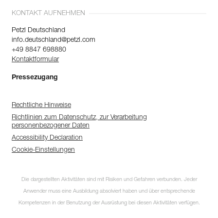
KONTAKT AUFNEHMEN
Petzl Deutschland
info.deutschland@petzl.com
+49 8847 698880
Kontaktformular
Pressezugang
Rechtliche Hinweise
Richtlinien zum Datenschutz, zur Verarbeitung
personenbezogener Daten
Accessibility Declaration
Cookie-Einstellungen
Die dargestellten Aktivitäten sind mit Risiken und Gefahren verbunden. Jeder
Anwender muss eine Ausbildung absolviert haben und über entsprechende
Kompetenzen in der Benutzung der Ausrüstung bei diesen Aktivitäten verfügen.