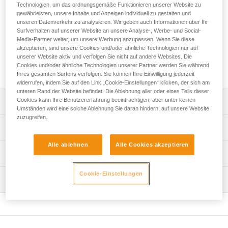
Kleiner Ersatz-D-Ring aus Metall für die ventrale
Technologien, um das ordnungsgemäße Funktionieren unserer Website zu
aufschraubbare Befestigungsöse der Gurte aus der ASTRO-
gewährleisten, unsere Inhalte und Anzeigen individuell zu gestalten und
unseren Datenverkehr zu analysieren. Wir geben auch Informationen über Ihr
Reihe. Erhältlich in europäischer und internationaler
Surfverhalten auf unserer Website an unsere Analyse-, Werbe- und Social-
Ausführung.
Media-Partner weiter, um unsere Werbung anzupassen. Wenn Sie diese
akzeptieren, sind unsere Cookies und/oder ähnliche Technologien nur auf
unserer Website aktiv und verfolgen Sie nicht auf andere Websites. Die
Fordern dieses Teil bei Kundenservice
Cookies und/oder ähnliche Technologien unserer Partner werden Sie während
Ihres gesamten Surfens verfolgen. Sie können Ihre Einwilligung jederzeit
widerrufen, indem Sie auf den Link „Cookie-Einstellungen“ klicken, der sich am
unteren Rand der Website befindet. Die Ablehnung aller oder eines Teils dieser
Cookies kann Ihre Benutzererfahrung beeinträchtigen, aber unter keinen
Leistungsverzeichnis
Umständen wird eine solche Ablehnung Sie daran hindern, auf unsere Website
zuzugreifen.
Kleiner D-Ring PCO ASTRO europäische Ausführung,
Technische Spezifikationen
Referenz C083EA00 (5er-Pack), kompatibel mit:
- ASTRO BOD FAST europäische Ausführung (C083AAxx),
Alle ablehnen
Alle Cookies akzeptieren
Zertifizierung(en): CE
Technische Informationen
der zwischen 2018 und 2025 im Handel erhältlich war.
- ASTRO SIT FAST (C085AAxx), der zwischen 2018 und
Zugrundeliegende Spezifikationen
Gebrauchsanleitung
Cookie-Einstellungen
2025 im Handel erhältlich war.
Wartung
Das PDF herunterladen technical-notice-PCO-ASTRO
Referenz : C083EA00
- ASTRO europäische Ausführung (C083ABxx), der seit
: europäische Ausführung
2025 im Handel erhältlich ist.
Häufige Fragen
Garantie : 3 Jahre
Häufige Fragen
Kleiner D-Ring PCO ASTRO internationale Ausführung,
Verpackung : 5
Referenz C083EA01, kompatibel mit:
See all technical content