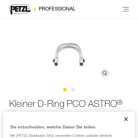
PROFESSIONAL
®
Kleiner D-Ring PCO ASTRO
Kleiner Ersatz-D-Ring für die ventrale aufschraubbare
Sie entscheiden, welche Daten Sie teilen
Befestigungsöse ASTRO (5er-Pack)
Wir (PETZL Distribution SAS) verwenden Cookies und/oder ähnliche