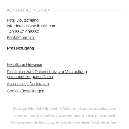
KONTAKT AUFNEHMEN
Petzl Deutschland
info.deutschland@petzl.com
+49 8847 698880
Kontaktformular
Pressezugang
Rechtliche Hinweise
Richtlinien zum Datenschutz, zur Verarbeitung
personenbezogener Daten
Accessibility Declaration
Cookie-Einstellungen
Die dargestellten Aktivitäten sind mit Risiken und Gefahren verbunden. Jeder
Anwender muss eine Ausbildung absolviert haben und über entsprechende
Kompetenzen in der Benutzung der Ausrüstung bei diesen Aktivitäten verfügen.