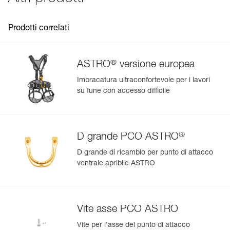
: versione internazionale
commercializzata tra il 2018 e il 2025,
Garanzia : 3 anni
- ASTRO versione internazionale (C083BBxx)
Confezione : 1
commercializzata dal 2025.
Prodotti correlati
®
ASTRO
versione europea
Imbracatura ultraconfortevole per i lavori
su fune con accesso difficile
Gestisci e controlla facilmente i tuoi DPI
Aggiungi un prodotto Petzl semplicemente scansionando il
suo datamatrix: tutte le informazioni sul prodotto saranno
compilate automaticamente.
®
D grande PCO ASTRO
Importa ed esporta facilmente i dati dei tuoi DPI esistenti.
D grande di ricambio per punto di attacco
Visualizza lo storico di un prodotto dalla sua data di
ventrale apribile ASTRO
produzione.
Per saperne di più
Vite asse PCO ASTRO
Vite per l’asse del punto di attacco