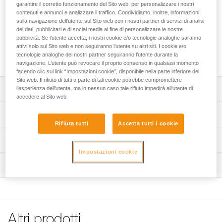
D piccola metallica di ricambio per il punto di attacco
garantire il corretto funzionamento del Sito web, per personalizzare i nostri
ventrale apribile delle imbracature della gamma ASTRO.
contenuti e annunci e analizzare il traffico. Condividiamo, inoltre, informazioni
sulla navigazione dell’utente sul Sito web con i nostri partner di servizi di analisi
Disponibile in versione europea e internazionale.
dei dati, pubblicitari e di social media al fine di personalizzare le nostre
pubblicità. Se l’utente accetta, i nostri cookie e/o tecnologie analoghe saranno
attivi solo sul Sito web e non seguiranno l’utente su altri siti. I cookie e/o
Richiedi parte al servizio post-vendita
tecnologie analoghe dei nostri partner seguiranno l’utente durante la
navigazione. L’utente può revocare il proprio consenso in qualsiasi momento
facendo clic sul link “Impostazioni cookie”, disponibile nella parte inferiore del
Sito web. Il rifiuto di tutti o parte di tali cookie potrebbe compromettere
Descrizione
l’esperienza dell’utente, ma in nessun caso tale rifiuto impedirà all’utente di
accedere al Sito web.
D piccola PCO ASTRO versione europea, codice
Specifiche tecniche
C083EA00 (confezione da 5), compatibile con:
Rifiuta tutti
Accetta tutti i cookie
- ASTRO BOD FAST versione europea (C083AAxx)
Certificazione(i): CE
Informazioni tecniche
commercializzata tra il 2018 e il 2025,
- ASTRO SIT FAST (C085AAxx) commercializzata tra il
Impostazioni cookie
Dettagli codice
Libretto d'uso
2018 e il 2025,
Ispezione
Scarica il pdf technical-notice-PCO-ASTRO
Codice : C083EA00
- ASTRO versione europea (C083ABxx) commercializzata
: versione europea
dal 2025.
FAQ
Garanzia : 3 anni
FAQ
D piccola PCO ASTRO versione internazionale, codice
Confezione : 5
C083EA01, compatibile con:
See all technical content
Codice : C083EA01
- ASTRO BOD FAST versione internazionale (C083BAxx)
Altri prodotti