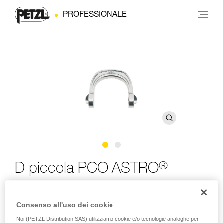
PROFESSIONALE
®
D piccola PCO ASTRO
D piccola di ricambio per punto di attacco ventrale
Consenso all'uso dei cookie
apribile ASTRO (confezione da 5)
Noi (PETZL Distribution SAS) utilizziamo cookie e/o tecnologie analoghe per