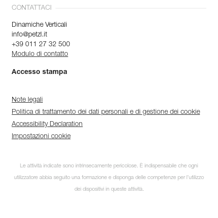
CONTATTACI
Dinamiche Verticali
info@petzl.it
+39 011 27 32 500
Modulo di contatto
Accesso stampa
Note legali
Politica di trattamento dei dati personali e di gestione dei cookie
Accessibility Declaration
Impostazioni cookie
Le attività indicate sono intrinsecamente pericolose. È indispensabile che ogni
utilizzatore abbia seguito una formazione e disponga delle competenze per l’utilizzo
dei dispositivi in queste attività.