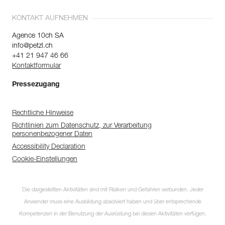
KONTAKT AUFNEHMEN
Agence 10ch SA
info@petzl.ch
+41 21 947 46 66
Kontaktformular
Pressezugang
Rechtliche Hinweise
Richtlinien zum Datenschutz, zur Verarbeitung
personenbezogener Daten
Accessibility Declaration
Cookie-Einstellungen
Die dargestellten Aktivitäten sind mit Risiken und Gefahren verbunden. Jeder
Anwender muss eine Ausbildung absolviert haben und über entsprechende
Kompetenzen in der Benutzung der Ausrüstung bei diesen Aktivitäten verfügen.