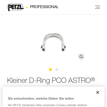
PROFESSIONAL
®
Kleiner D-Ring PCO ASTRO
Kleiner Ersatz-D-Ring für die ventrale aufschraubbare
Sie entscheiden, welche Daten Sie teilen
Befestigungsöse ASTRO (5er-Pack)
Wir (PETZL Distribution SAS) verwenden Cookies und/oder ähnliche