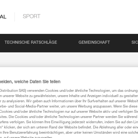
AL
SPORT
TECHNISCHE RATSCHLÄGE
GEMEINSCHAFT
SI
heiden, welche Daten Sie teilen
Distribution SAS) verwenden Cookies und/oder ähnliche Technologien, um das ordnu
n unserer Website zu gewährleisten, unsere Inhalte und Anzeigen individuell zu gestalte
 zu analysieren. Wir geben auch Informationen über Ihr Surfverhalten auf unserer Websi
erbe- und Social-Media-Partner weiter, um unsere Werbung anzupassen. Wenn Sie diese 
Cookies und/oder ähnliche Technologien nur auf unserer Website aktiv und verfolgen Sie
ites. Die Cookies und/oder ähnliche Technologien unserer Partner werden Sie während 
Ihre Nachricht
fens verfolgen. Sie können Ihre Einwilligung jederzeit widerrufen, indem Sie auf den Li
n“ klicken, der sich am unteren Rand der Website befindet. Die Ablehnung aller oder ein
 Ihre Benutzererfahrung beeinträchtigen, aber unter keinen Umständen wird eine solch