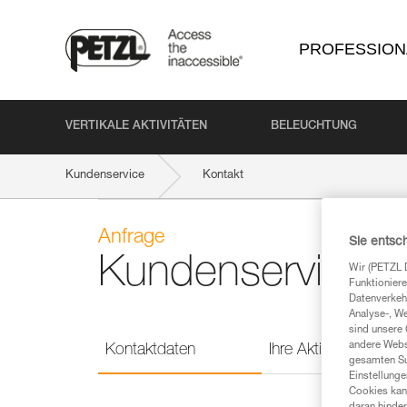
PROFESSION
VERTIKALE AKTIVITÄTEN
BELEUCHTUNG
Kundenservice
Kontakt
Anfrage
Sie entsc
Kundenservice
Wir (PETZL 
Funktioniere
Datenverkehr
Analyse-, W
sind unsere 
andere Webs
Kontaktdaten
Ihre Aktivitäten
gesamten Sur
Einstellunge
Cookies kann