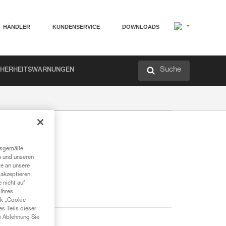
HÄNDLER
KUNDENSERVICE
DOWNLOADS
Suche
CHERHEITSWARNUNGEN
ngsgemäße
n und unseren
te an unsere
akzeptieren,
 nicht auf
Ihres
nk „Cookie-
es Teils dieser
e Ablehnung Sie