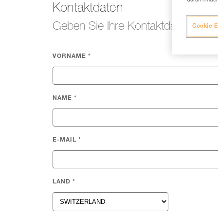
daran hinder
Kontaktdaten
Geben Sie Ihre Kontaktdaten ein, d
Cookie-E
VORNAME
*
NAME
*
E-MAIL
*
LAND
*