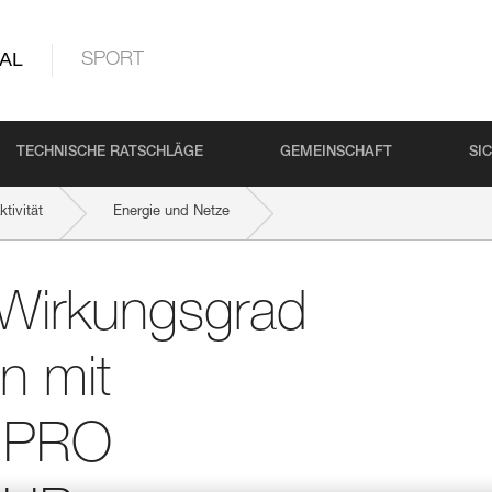
AL
SPORT
TECHNISCHE RATSCHLÄGE
GEMEINSCHAFT
SI
tivität
Energie und Netze
AESTRO, I’D S, PRO TRAXION, ROLLCLIP usw.
d Wirkungsgrad
n mit
, PRO