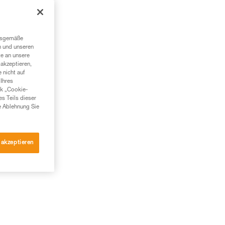
in
ngsgemäße
n und unseren
te an unsere
akzeptieren,
 nicht auf
Ihres
nk „Cookie-
es Teils dieser
e Ablehnung Sie
 akzeptieren