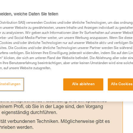
LIP usw.
heiden, welche Daten Sie teilen
 eines Flaschenzugs und der Realität kann e
Distribution SAS) verwenden Cookies und/oder ähnliche Technologien, um das ordnu
n unserer Website zu gewährleisten, unsere Inhalte und Anzeigen individuell zu gestalte
er sind die Ergebnisse der von Petzl im
 zu analysieren. Wir geben auch Informationen über Ihr Surfverhalten auf unserer Websi
erbe- und Social-Media-Partner weiter, um unsere Werbung anzupassen. Wenn Sie diese 
Cookies und/oder ähnliche Technologien nur auf unserer Website aktiv und verfolgen Sie
ites. Die Cookies und/oder ähnliche Technologien unserer Partner werden Sie während 
fens verfolgen. Sie können Ihre Einwilligung jederzeit widerrufen, indem Sie auf den Li
n“ klicken, der sich am unteren Rand der Website befindet. Die Ablehnung aller oder ein
 Ihre Benutzererfahrung beeinträchtigen, aber unter keinen Umständen wird eine solch
n, auf unsere Website zuzugreifen.
Produkte, um die es in diesem Tech Tipp geht,
te ziehen. Um diese Zusatzinformationen verstehen zu
instellungen
Alle ablehnen
Alle Cookies
auchsanweisung enthaltenen Informationen richtig
 eine entsprechende Ausbildung und ein spezielles
inem Profi, ob Sie in der Lage sind, den Vorgang
n eigenständig durchführen.
ivität verbundenen Techniken. Möglicherweise gibt es
chrieben werden.