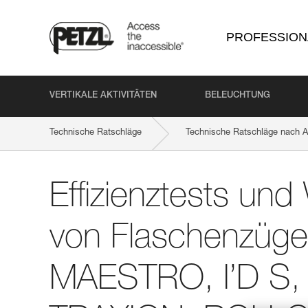
PROFESSION
VERTIKALE AKTIVITÄTEN
BELEUCHTUNG
Technische Ratschläge
Technische Ratschläge nach Ak
Effizienztests und Wirkungsgrad von Flaschenzügen mit M
Effizienztests un
von Flaschenzüge
MAESTRO, I’D S