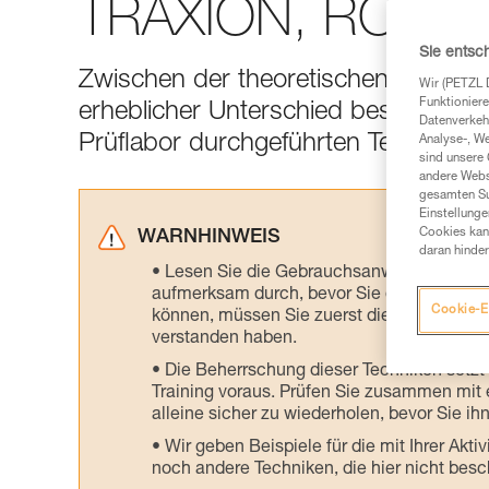
TRAXION, ROLLC
Sie entsc
Zwischen der theoretischen Effizienz
Wir (PETZL 
Funktioniere
erheblicher Unterschied bestehen. Hi
Datenverkehr
Prüflabor durchgeführten Tests.
Analyse-, W
sind unsere 
andere Webs
gesamten Sur
Einstellunge
Cookies kann
WARNHINWEIS
daran hinder
Lesen Sie die Gebrauchsanweisungen der 
aufmerksam durch, bevor Sie diesen zu Ra
Cookie-E
können, müssen Sie zuerst die in der Gebr
verstanden haben.
Die Beherrschung dieser Techniken setzt
Training voraus. Prüfen Sie zusammen mit e
alleine sicher zu wiederholen, bevor Sie ih
Wir geben Beispiele für die mit Ihrer Akt
noch andere Techniken, die hier nicht bes