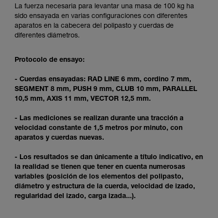
y un entrenamiento específico. Confirme a
La fuerza necesaria para levantar una masa de 100 kg ha
través de un profesional su capacidad para
sido ensayada en varias configuraciones con diferentes
ejecutar estas técnicas, solo y con total
aparatos en la cabecera del polipasto y cuerdas de
seguridad, antes de ejecutarlas de forma
diferentes diámetros.
autónoma.
Damos ejemplos de técnicas relacionadas con
Protocolo de ensayo:
su actividad. Pueden existir otras que no
describimos aquí.
- Cuerdas ensayadas: RAD LINE 6 mm, cordino 7 mm,
SEGMENT 8 mm, PUSH 9 mm, CLUB 10 mm, PARALLEL
10,5 mm, AXIS 11 mm, VECTOR 12,5 mm.
- Las mediciones se realizan durante una tracción a
velocidad constante de 1,5 metros por minuto, con
aparatos y cuerdas nuevas.
- Los resultados se dan únicamente a título indicativo, en
la realidad se tienen que tener en cuenta numerosas
variables (posición de los elementos del polipasto,
diámetro y estructura de la cuerda, velocidad de izado,
regularidad del izado, carga izada...).