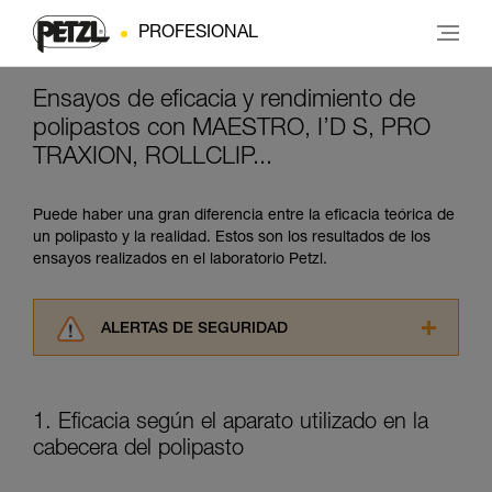
PROFESIONAL
Ensayos de eficacia y rendimiento de
polipastos con MAESTRO, I’D S, PRO
TRAXION, ROLLCLIP...
Puede haber una gran diferencia entre la eficacia teórica de
un polipasto y la realidad. Estos son los resultados de los
ensayos realizados en el laboratorio Petzl.
ALERTAS DE SEGURIDAD
Lea atentamente las fichas técnicas de los
productos utilizados en este consejo antes de
consultarlo. Usted debe comprender la
1. Eficacia según el aparato utilizado en la
información de la ficha técnica para poder
cabecera del polipasto
comprender este complemento informativo.
Dominar estas técnicas requiere una formación