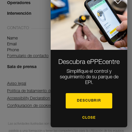
Operadores
Intervención
CONTACTO
Name
Email
Phone
Formulario de contacto
Descubra ePPEcentre
Sala de prensa
Simplifique el control y
seguimiento de su parque de
EPI.
Aviso legal
Política de tratamiento de datos personales y gestión de cookies
Accessibility Declaration
DESCUBRIR
Configuración de cookies
CLOSE
Las actividades ilustradas son intrínsecamente peligrosas. Cada usuario debe haber
asistido a una formación y tener las competencias para la utilización de los equipos