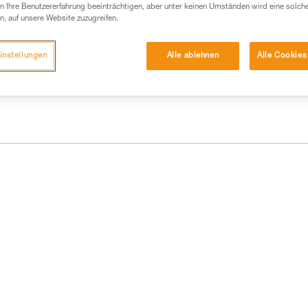
 eine entsprechende Ausbildung und ein spezielles
 Ihre Benutzererfahrung beeinträchtigen, aber unter keinen Umständen wird eine solch
inem Profi, ob Sie in der Lage sind, den Vorgang
n, auf unsere Website zuzugreifen.
n eigenständig durchführen.
ivität verbundenen Techniken. Möglicherweise gibt es
instellungen
Alle ablehnen
Alle Cookies
chrieben werden.