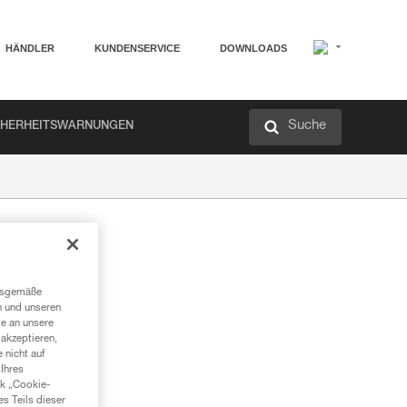
HÄNDLER
KUNDENSERVICE
DOWNLOADS
Suche
CHERHEITSWARNUNGEN
ngsgemäße
n und unseren
te an unsere
akzeptieren,
 nicht auf
Ihres
nk „Cookie-
es Teils dieser