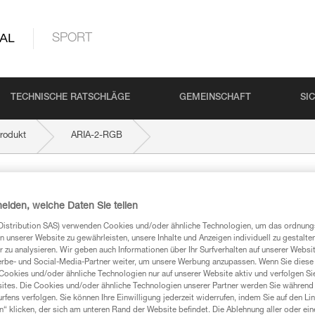
AL
SPORT
TECHNISCHE RATSCHLÄGE
GEMEINSCHAFT
SI
rodukt
ARIA-2-RGB
heiden, welche Daten Sie teilen
Distribution SAS) verwenden Cookies und/oder ähnliche Technologien, um das ordnu
n unserer Website zu gewährleisten, unsere Inhalte und Anzeigen individuell zu gestalte
 zu analysieren. Wir geben auch Informationen über Ihr Surfverhalten auf unserer Websi
Produkte, um die es in diesem Tech Tipp geht,
erbe- und Social-Media-Partner weiter, um unsere Werbung anzupassen. Wenn Sie diese 
te ziehen. Um diese Zusatzinformationen verstehen zu
Cookies und/oder ähnliche Technologien nur auf unserer Website aktiv und verfolgen Sie
auchsanweisung enthaltenen Informationen richtig
ites. Die Cookies und/oder ähnliche Technologien unserer Partner werden Sie während 
fens verfolgen. Sie können Ihre Einwilligung jederzeit widerrufen, indem Sie auf den Li
n“ klicken, der sich am unteren Rand der Website befindet. Die Ablehnung aller oder ein