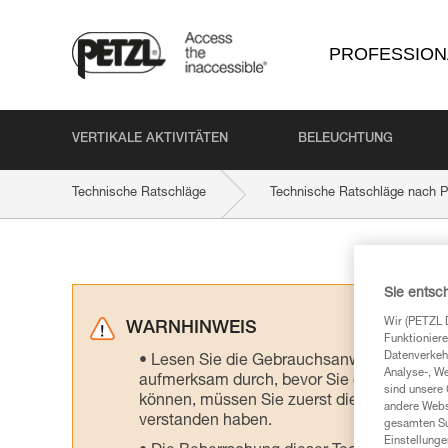
PROFESSION
VERTIKALE AKTIVITÄTEN
BELEUCHTUNG
Technische Ratschläge
Technische Ratschläge nach P
Sie entsc
Wir (PETZL 
WARNHINWEIS
Funktioniere
Datenverkehr
Lesen Sie die Gebrauchsanweisungen der 
Analyse-, W
aufmerksam durch, bevor Sie diesen zu Ra
sind unsere 
können, müssen Sie zuerst die in der Gebr
andere Webs
verstanden haben.
gesamten Sur
Einstellunge