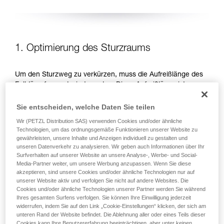
1. Optimierung des Sturzraums
Um den Sturzweg zu verkürzen, muss die Aufreißlänge des
Falldämpfers reduziert werden. Diese Aufreißlänge ist von
der aufzunehmenden Energie, d. h. von der Sturzhöhe
abhängig. Es gibt zwei Möglichkeiten, um die Sturzhöhe zu
Sie entscheiden, welche Daten Sie teilen
reduzieren: Arbeitspositionen unterhalb des
Wir (PETZL Distribution SAS) verwenden Cookies und/oder ähnliche
Anschlagpunktes bevorzugen und die Länge des
Technologien, um das ordnungsgemäße Funktionieren unserer Website zu
Verbindungsmittels reduzieren.
gewährleisten, unsere Inhalte und Anzeigen individuell zu gestalten und
unseren Datenverkehr zu analysieren. Wir geben auch Informationen über Ihr
Surfverhalten auf unserer Website an unsere Analyse-, Werbe- und Social-
ARBEITSPOSITIONEN UNTERHALB DES
Media-Partner weiter, um unsere Werbung anzupassen. Wenn Sie diese
ANSCHLAGPUNKTES BEVORZUGEN
akzeptieren, sind unsere Cookies und/oder ähnliche Technologien nur auf
unserer Website aktiv und verfolgen Sie nicht auf andere Websites. Die
Cookies und/oder ähnliche Technologien unserer Partner werden Sie während
Ihres gesamten Surfens verfolgen. Sie können Ihre Einwilligung jederzeit
widerrufen, indem Sie auf den Link „Cookie-Einstellungen“ klicken, der sich am
unteren Rand der Website befindet. Die Ablehnung aller oder eines Teils dieser
Cookies kann Ihre Benutzererfahrung beeinträchtigen, aber unter keinen