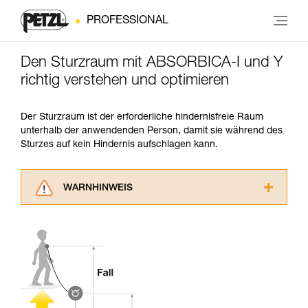
PROFESSIONAL
Den Sturzraum mit ABSORBICA-I und Y
richtig verstehen und optimieren
Der Sturzraum ist der erforderliche hindernisfreie Raum
unterhalb der anwendenden Person, damit sie während des
Sturzes auf kein Hindernis aufschlagen kann.
WARNHINWEIS
Lesen Sie die Gebrauchsanweisungen der
Produkte, um die es in diesem Tech Tipp geht,
aufmerksam durch, bevor Sie diesen zu Rate
ziehen. Um diese Zusatzinformationen
verstehen zu können, müssen Sie zuerst die in
der Gebrauchsanweisung enthaltenen
Informationen richtig verstanden haben.