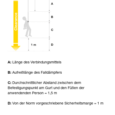
Die Beherrschung dieser Techniken setzt eine
entsprechende Ausbildung und ein spezielles
Training voraus. Prüfen Sie zusammen mit
einem Profi, ob Sie in der Lage sind, den
Vorgang alleine sicher zu wiederholen, bevor
Sie ihn eigenständig durchführen.
Wir geben Beispiele für die mit Ihrer Aktivität
verbundenen Techniken. Möglicherweise gibt es
noch andere Techniken, die hier nicht
beschrieben werden.
A:
Länge des Verbindungsmittels
B:
Aufreißlänge des Falldämpfers
C:
Durchschnittlicher Abstand zwischen dem
Befestigungspunkt am Gurt und den Füßen der
anwendenden Person = 1,5 m
D:
Von der Norm vorgeschriebene Sicherheitsmarge = 1 m