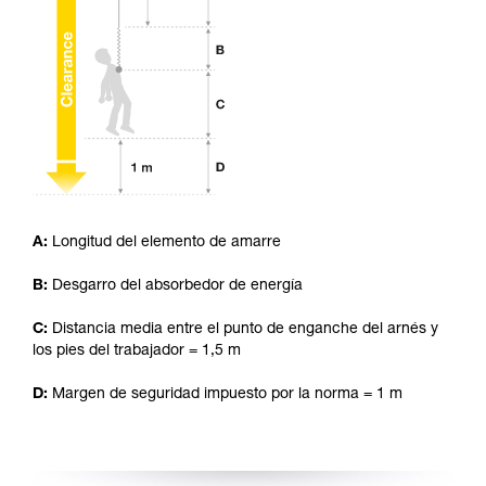
ejecutar estas técnicas, solo y con total
seguridad, antes de ejecutarlas de forma
autónoma.
Damos ejemplos de técnicas relacionadas con
su actividad. Pueden existir otras que no
describimos aquí.
A:
Longitud del elemento de amarre
B:
Desgarro del absorbedor de energía
C:
Distancia media entre el punto de enganche del arnés y
los pies del trabajador = 1,5 m
D:
Margen de seguridad impuesto por la norma = 1 m