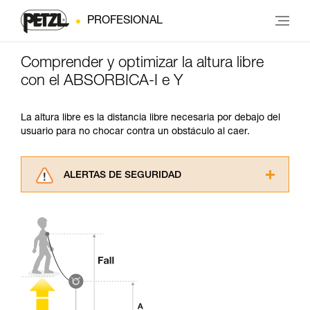
PROFESIONAL
Comprender y optimizar la altura libre
con el ABSORBICA-I e Y
La altura libre es la distancia libre necesaria por debajo del
usuario para no chocar contra un obstáculo al caer.
ALERTAS DE SEGURIDAD
Lea atentamente las fichas técnicas de los
productos utilizados en este consejo antes de
consultarlo. Usted debe comprender la
información de la ficha técnica para poder
comprender este complemento informativo.
Dominar estas técnicas requiere una formación
y un entrenamiento específico. Confirme a
través de un profesional su capacidad para