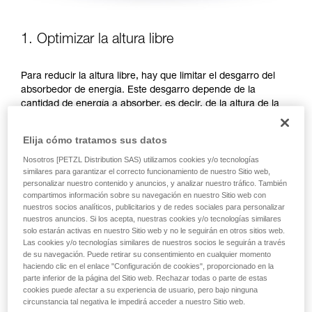
1. Optimizar la altura libre
Para reducir la altura libre, hay que limitar el desgarro del
absorbedor de energía. Este desgarro depende de la
cantidad de energía a absorber, es decir, de la altura de la
caída. Existen dos posibilidades para limitar la altura de la
caída, priorizar las posiciones de trabajo por debajo del
Elija cómo tratamos sus datos
anclaje o reducir la longitud del elemento de amarre.
Nosotros [PETZL Distribution SAS) utilizamos cookies y/o tecnologías
similares para garantizar el correcto funcionamiento de nuestro Sitio web,
PRIORIZAR LAS POSICIONES DE TRABAJO POR DEBAJO
personalizar nuestro contenido y anuncios, y analizar nuestro tráfico. También
DEL ANCLAJE
compartimos información sobre su navegación en nuestro Sitio web con
nuestros socios analíticos, publicitarios y de redes sociales para personalizar
nuestros anuncios. Si los acepta, nuestras cookies y/o tecnologías similares
solo estarán activas en nuestro Sitio web y no le seguirán en otros sitios web.
Las cookies y/o tecnologías similares de nuestros socios le seguirán a través
de su navegación. Puede retirar su consentimiento en cualquier momento
haciendo clic en el enlace "Configuración de cookies", proporcionado en la
parte inferior de la página del Sitio web. Rechazar todas o parte de estas
cookies puede afectar a su experiencia de usuario, pero bajo ninguna
circunstancia tal negativa le impedirá acceder a nuestro Sitio web.