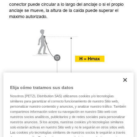
y un entrenamiento específico. Confirme a
conector puede circular a lo largo del anclaje o si el propio
través de un profesional su capacidad para
anclaje se mueve, la altura de la caída puede superar el
ejecutar estas técnicas, solo y con total
máximo autorizado.
seguridad, antes de ejecutarlas de forma
autónoma.
Damos ejemplos de técnicas relacionadas con
su actividad. Pueden existir otras que no
describimos aquí.
Elija cómo tratamos sus datos
Nosotros [PETZL Distribution SAS) utilizamos cookies y/o tecnologías
similares para garantizar el correcto funcionamiento de nuestro Sitio web,
personalizar nuestro contenido y anuncios, y analizar nuestro tráfico. También
compartimos información sobre su navegación en nuestro Sitio web con
nuestros socios analíticos, publicitarios y de redes sociales para personalizar
nuestros anuncios. Si los acepta, nuestras cookies y/o tecnologías similares
solo estarán activas en nuestro Sitio web y no le seguirán en otros sitios web.
Las cookies y/o tecnologías similares de nuestros socios le seguirán a través