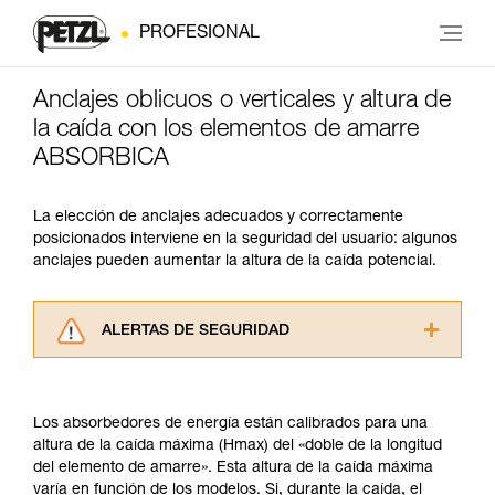
PROFESIONAL
Anclajes oblicuos o verticales y altura de
la caída con los elementos de amarre
ABSORBICA
La elección de anclajes adecuados y correctamente
posicionados interviene en la seguridad del usuario: algunos
anclajes pueden aumentar la altura de la caída potencial.
ALERTAS DE SEGURIDAD
Lea atentamente las fichas técnicas de los
productos utilizados en este consejo antes de
consultarlo. Usted debe comprender la
Los absorbedores de energía están calibrados para una
información de la ficha técnica para poder
altura de la caída máxima (Hmax) del «doble de la longitud
comprender este complemento informativo.
del elemento de amarre». Esta altura de la caída máxima
Dominar estas técnicas requiere una formación
varía en función de los modelos. Si, durante la caída, el