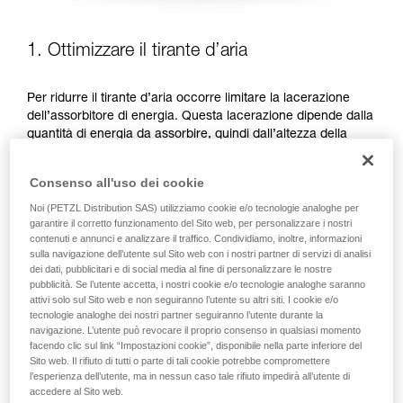
1. Ottimizzare il tirante d’aria
Per ridurre il tirante d’aria occorre limitare la lacerazione
dell’assorbitore di energia. Questa lacerazione dipende dalla
quantità di energia da assorbire, quindi dall’altezza della
caduta. Due possibilità per ridurre l’altezza della caduta sono
favorire le posizioni di lavoro al di sotto dell’ancoraggio o
Consenso all'uso dei cookie
ridurre la lunghezza del cordino.
Noi (PETZL Distribution SAS) utilizziamo cookie e/o tecnologie analoghe per
garantire il corretto funzionamento del Sito web, per personalizzare i nostri
FAVORIRE LE POSIZIONI DI LAVORO AL DI SOTTO
contenuti e annunci e analizzare il traffico. Condividiamo, inoltre, informazioni
DELL’ANCORAGGIO
sulla navigazione dell’utente sul Sito web con i nostri partner di servizi di analisi
dei dati, pubblicitari e di social media al fine di personalizzare le nostre
pubblicità. Se l’utente accetta, i nostri cookie e/o tecnologie analoghe saranno
attivi solo sul Sito web e non seguiranno l’utente su altri siti. I cookie e/o
tecnologie analoghe dei nostri partner seguiranno l’utente durante la
navigazione. L’utente può revocare il proprio consenso in qualsiasi momento
facendo clic sul link “Impostazioni cookie”, disponibile nella parte inferiore del
Sito web. Il rifiuto di tutti o parte di tali cookie potrebbe compromettere
l’esperienza dell’utente, ma in nessun caso tale rifiuto impedirà all’utente di
accedere al Sito web.