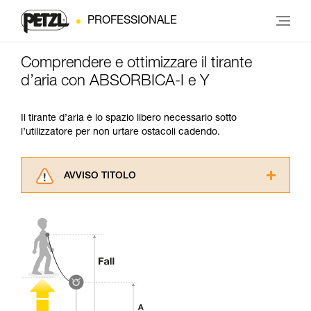
PROFESSIONALE
Comprendere e ottimizzare il tirante
d’aria con ABSORBICA-I e Y
Il tirante d’aria è lo spazio libero necessario sotto
l’utilizzatore per non urtare ostacoli cadendo.
AVVISO TITOLO
Leggere attentamente le istruzioni tecniche dei
prodotti utilizzati in questo consiglio prima di
consultarlo. Dovete aver compreso le
informazioni dell’istruzione tecnica per poter
capire queste ulteriori informazioni.
La padronanza di queste tecniche richiede una
formazione ed un addestramento specifico.
Verificate con un professionista la vostra