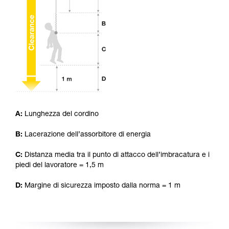
capacità di rifare la manovra, da soli, in piena
sicurezza, prima di riprodurla autonomamente.
Forniamo esempi di tecniche relative alla vostra
attività. Ne possono esistere altre che non
vengono qui descritte.
A:
Lunghezza del cordino
B:
Lacerazione dell’assorbitore di energia
C:
Distanza media tra il punto di attacco dell’imbracatura e i
piedi del lavoratore = 1,5 m
D:
Margine di sicurezza imposto dalla norma = 1 m