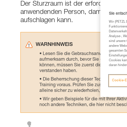
Der Sturzraum ist der erforderliche 
anwendenden Person, damit sie währ
Sie entsc
aufschlagen kann.
Wir (PETZL 
Funktioniere
Datenverkehr
Analyse-, W
sind unsere 
WARNHINWEIS
andere Webs
gesamten Sur
Lesen Sie die Gebrauchsanweisungen der 
Einstellunge
aufmerksam durch, bevor Sie diesen zu Ra
Cookies kann
können, müssen Sie zuerst die in der Gebr
daran hinder
verstanden haben.
Die Beherrschung dieser Techniken setzt
Cookie-E
Training voraus. Prüfen Sie zusammen mit e
alleine sicher zu wiederholen, bevor Sie ih
Wir geben Beispiele für die mit Ihrer Akt
noch andere Techniken, die hier nicht bes