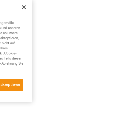
ngsgemäße
n und unseren
te an unsere
akzeptieren,
 nicht auf
Ihres
nk „Cookie-
es Teils dieser
e Ablehnung Sie
 akzeptieren