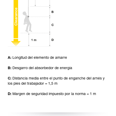
ejecutar estas técnicas, solo y con total
seguridad, antes de ejecutarlas de forma
autónoma.
Damos ejemplos de técnicas relacionadas con
su actividad. Pueden existir otras que no
describimos aquí.
A:
Longitud del elemento de amarre
B:
Desgarro del absorbedor de energía
C:
Distancia media entre el punto de enganche del arnés y
los pies del trabajador = 1,5 m
D:
Margen de seguridad impuesto por la norma = 1 m