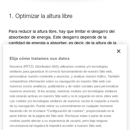
1. Optimizar la altura libre
Para reducir la altura libre, hay que limitar el desgarro del
absorbedor de energía. Este desgarro depende de la
cantidad de energía a absorber, es decir, de la altura de la
caída. Existen dos posibilidades para limitar la altura de la
caída, priorizar las posiciones de trabajo por debajo del
Elija cómo tratamos sus datos
anclaje o reducir la longitud del elemento de amarre.
Nosotros [PETZL Distribution SAS) utilizamos cookies y/o tecnologías
similares para garantizar el correcto funcionamiento de nuestro Sitio web,
PRIORIZAR LAS POSICIONES DE TRABAJO POR DEBAJO
personalizar nuestro contenido y anuncios, y analizar nuestro tráfico. También
DEL ANCLAJE
compartimos información sobre su navegación en nuestro Sitio web con
nuestros socios analíticos, publicitarios y de redes sociales para personalizar
nuestros anuncios. Si los acepta, nuestras cookies y/o tecnologías similares
solo estarán activas en nuestro Sitio web y no le seguirán en otros sitios web.
Las cookies y/o tecnologías similares de nuestros socios le seguirán a través
de su navegación. Puede retirar su consentimiento en cualquier momento
haciendo clic en el enlace "Configuración de cookies", proporcionado en la
parte inferior de la página del Sitio web. Rechazar todas o parte de estas
cookies puede afectar a su experiencia de usuario, pero bajo ninguna
circunstancia tal negativa le impedirá acceder a nuestro Sitio web.