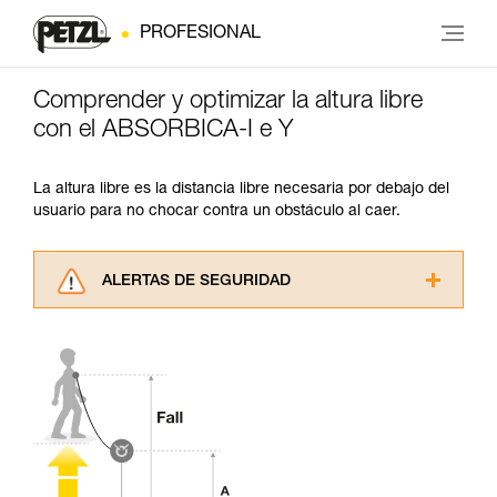
PROFESIONAL
Comprender y optimizar la altura libre
con el ABSORBICA-I e Y
La altura libre es la distancia libre necesaria por debajo del
usuario para no chocar contra un obstáculo al caer.
ALERTAS DE SEGURIDAD
Lea atentamente las fichas técnicas de los
productos utilizados en este consejo antes de
consultarlo. Usted debe comprender la
información de la ficha técnica para poder
comprender este complemento informativo.
Dominar estas técnicas requiere una formación
y un entrenamiento específico. Confirme a
través de un profesional su capacidad para