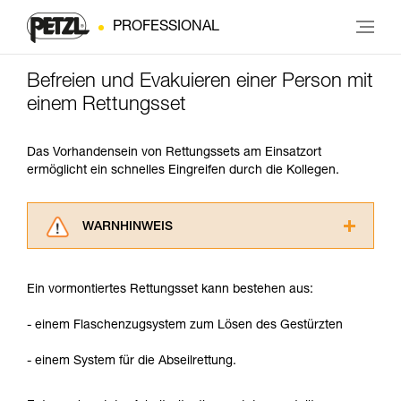
PROFESSIONAL
Befreien und Evakuieren einer Person mit
einem Rettungsset
Das Vorhandensein von Rettungssets am Einsatzort
ermöglicht ein schnelles Eingreifen durch die Kollegen.
WARNHINWEIS
Lesen Sie die Gebrauchsanweisungen der
Produkte, um die es in diesem Tech Tipp geht,
Ein vormontiertes Rettungsset kann bestehen aus:
aufmerksam durch, bevor Sie diesen zu Rate
ziehen. Um diese Zusatzinformationen
- einem Flaschenzugsystem zum Lösen des Gestürzten
verstehen zu können, müssen Sie zuerst die in
der Gebrauchsanweisung enthaltenen
- einem System für die Abseilrettung.
Informationen richtig verstanden haben.
Die Beherrschung dieser Techniken setzt eine