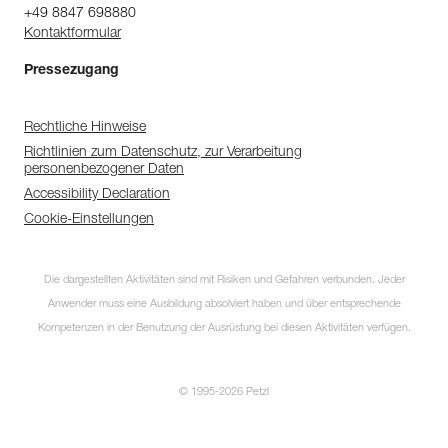
+49 8847 698880
Kontaktformular
Pressezugang
Rechtliche Hinweise
Richtlinien zum Datenschutz, zur Verarbeitung
personenbezogener Daten
Accessibility Declaration
Cookie-Einstellungen
Die dargestellten Aktivitäten sind mit Risiken und Gefahren verbunden. Jeder
Anwender muss eine Ausbildung absolviert haben und über entsprechende
Kompetenzen in der Benutzung der Ausrüstung bei diesen Aktivitäten verfügen.
© 1995-2026 Petzl