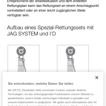
entsprechende Ausbildung und ein spezielles
Entsprechend der Arbeitssituation und dem erstellten
Training voraus. Prüfen Sie zusammen mit
Rettungsplan kann das Rettungsset an einem Anschlagpunkt
einem Profi, ob Sie in der Lage sind, den
vorinstalliert oder an einer leicht zugänglichen Stelle
Vorgang alleine sicher zu wiederholen, bevor
verfügbar sein.
Sie ihn eigenständig durchführen.
Wir geben Beispiele für die mit Ihrer Aktivität
Aufbau eines Spezial-Rettungssets mit
verbundenen Techniken. Möglicherweise gibt es
JAG SYSTEM und I’D
noch andere Techniken, die hier nicht
beschrieben werden.
Sie entscheiden, welche Daten Sie teilen
Wir (PETZL Distribution SAS) verwenden Cookies und/oder ähnliche
Technologien, um das ordnungsgemäße Funktionieren unserer Website zu
gewährleisten, unsere Inhalte und Anzeigen individuell zu gestalten und
unseren Datenverkehr zu analysieren. Wir geben auch Informationen über Ihr