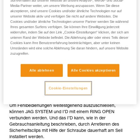
Surfverhalten auf unserer Website an unsere Analyse-, Werbe- und Social-
Media-Partner weiter, um unsere Werbung anzupassen. Wenn Sie diese
akzeptieren, sind unsere Cookies und/oder ähnliche Technologien nur auf
unserer Website aktiv und verfolgen Sie nicht auf andere Websites. Die
Cookies und/oder ähnliche Technologien unserer Partner werden Sie während
Ihres gesamten Surfens verfolgen. Sie können Ihre Einwilligung jederzeit
widerrufen, indem Sie auf den Link „Cookie-Einstellungen“ klicken, der sich am
unteren Rand der Website befindet. Die Ablehnung aller oder eines Teils dieser
Cookies kann Ihre Benutzererfahrung beeinträchtigen, aber unter keinen
Umständen wird eine solche Ablehnung Sie daran hindern, auf unsere Website
zuzugreifen.
Alle ablehnen
Alle Cookies akzeptieren
Das JAG SYSTEM ist ein kompaktes Flaschenzugsystem mit
optimalem Wirkungsgrad. Die Schutzhülle verhindert ein
Cookie-Einstellungen
Eindrehen des Zugseils.
Um Fehlbedienungen weitestgehend auszuschließen,
können JAG SYSTEM und I’D mit einem RING OPEN
verbunden werden. Und das I’D kann, wie in der
Gebrauchsanleitung beschrieben, durch Arretieren des
Sicherheitsclips mit Hilfe der Schraube dauerhaft am Seil
installiert werden.