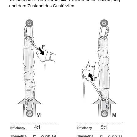
vor dem Sturz vom Verunfallten verwendeten Ausrüstung
und dem Zustand des Gestürzten.