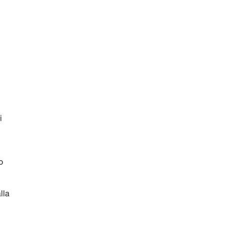
i
o
lla