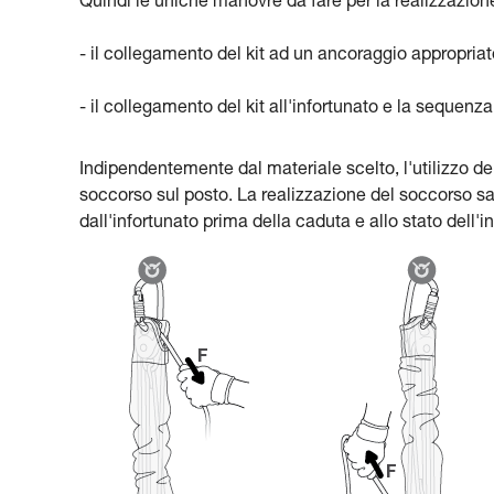
Quindi le uniche manovre da fare per la realizzazion
- il collegamento del kit ad un ancoraggio appropriat
- il collegamento del kit all'infortunato e la sequenz
Indipendentemente dal materiale scelto, l'utilizzo del
soccorso sul posto. La realizzazione del soccorso sarà
dall'infortunato prima della caduta e allo stato dell'i