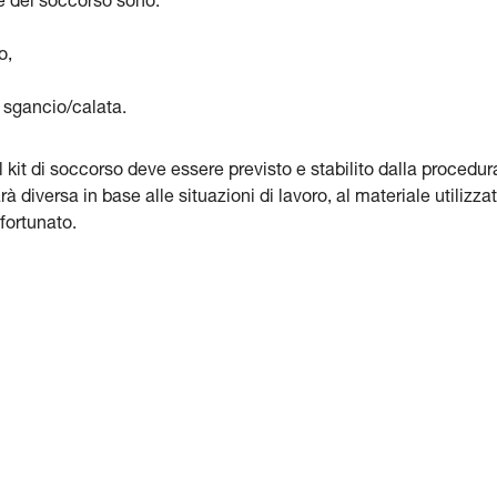
e del soccorso sono:
o,
a sgancio/calata.
 kit di soccorso deve essere previsto e stabilito dalla procedur
 diversa in base alle situazioni di lavoro, al materiale utilizza
nfortunato.