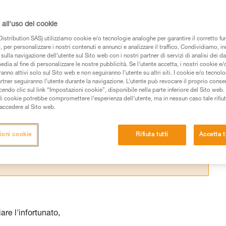
sto di lavoro permette un rapido intervento 
all'uso dei cookie
istribution SAS) utilizziamo cookie e/o tecnologie analoghe per garantire il corretto f
 per personalizzare i nostri contenuti e annunci e analizzare il traffico. Condividiamo, in
sulla navigazione dell’utente sul Sito web con i nostri partner di servizi di analisi dei dat
edia al fine di personalizzare le nostre pubblicità. Se l’utente accetta, i nostri cookie e
anno attivi solo sul Sito web e non seguiranno l’utente su altri siti. I cookie e/o tecnol
 dei prodotti utilizzati in questo consiglio prima di
artner seguiranno l’utente durante la navigazione. L’utente può revocare il proprio conse
azioni dell’istruzione tecnica per poter capire queste
do clic sul link “Impostazioni cookie”, disponibile nella parte inferiore del Sito web. Il 
ali cookie potrebbe compromettere l’esperienza dell’utente, ma in nessun caso tale rifiu
i accedere al Sito web.
de una formazione ed un addestramento specifico.
pacità di rifare la manovra, da soli, in piena sicurezza,
ioni cookie
Rifiuta tutti
Accetta t
vostra attività. Ne possono esistere altre che non
re l'infortunato,