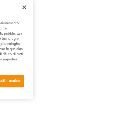
tra
unzionamento
oltre,
i, pubblicitari
/o tecnologie
ogie analoghe
nso in qualsiasi
rifiuto di tutti
to impedirà
utti i cookie