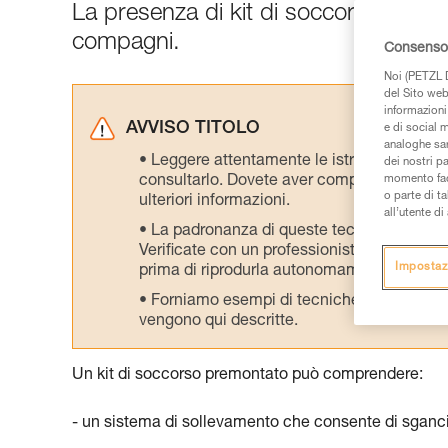
La presenza di kit di soccorso sul po
compagni.
Consenso 
Noi (PETZL D
del Sito web,
informazioni 
AVVISO TITOLO
e di social m
analoghe sar
Leggere attentamente le istruzioni tecniche
dei nostri p
consultarlo. Dovete aver compreso le inform
momento facen
o parte di t
ulteriori informazioni.
all’utente d
La padronanza di queste tecniche richie
Verificate con un professionista la vostra ca
Impostaz
prima di riprodurla autonomamente.
Forniamo esempi di tecniche relative alla 
vengono qui descritte.
Un kit di soccorso premontato può comprendere:
- un sistema di sollevamento che consente di sgancia