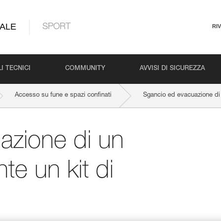
ALE
SPORT
RI
I TECNICI
COMMUNITY
AVVISI DI SICUREZZA
Accesso su fune e spazi confinati
Sgancio ed evacuazione di
azione di un
e un kit di