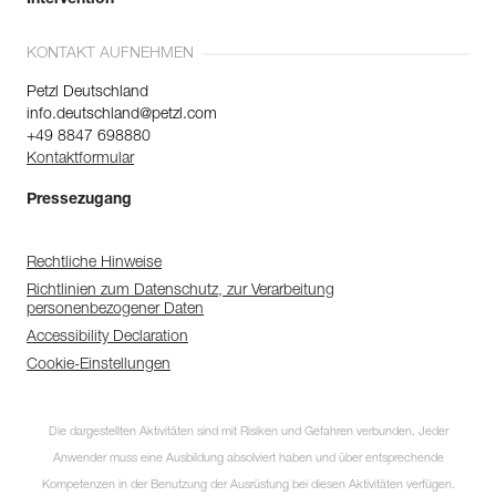
KONTAKT AUFNEHMEN
Petzl Deutschland
info.deutschland@petzl.com
+49 8847 698880
Kontaktformular
Pressezugang
Rechtliche Hinweise
Richtlinien zum Datenschutz, zur Verarbeitung
personenbezogener Daten
Accessibility Declaration
Cookie-Einstellungen
Die dargestellten Aktivitäten sind mit Risiken und Gefahren verbunden. Jeder
Anwender muss eine Ausbildung absolviert haben und über entsprechende
Kompetenzen in der Benutzung der Ausrüstung bei diesen Aktivitäten verfügen.