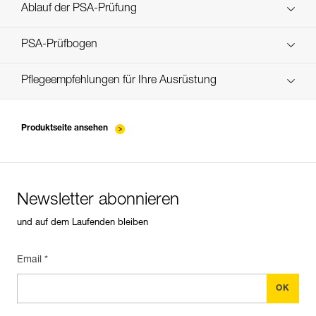
Entdecken Sie ePPEcentre
Bestände
Ablauf der PSA-Prüfung
verif-EPI-ZIGZAG-procedure-DE
PSA-Prüfbogen
verif-EPI-ZIGZAG-suivi-DE
Pflegeempfehlungen für Ihre Ausrüstung
entretien-assureurs-descendeurs_DE
Produktseite ansehen
Newsletter abonnieren
und auf dem Laufenden bleiben
Email *