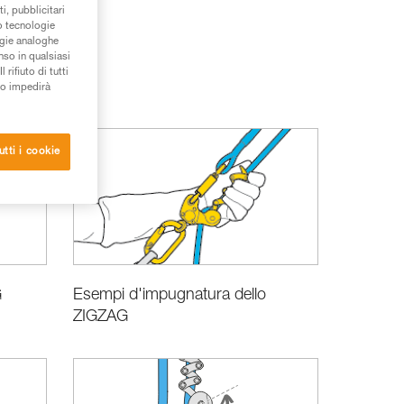
i, pubblicitari
/o tecnologie
ogie analoghe
nso in qualsiasi
rifiuto di tutti
to impedirà
Soccorso
utti i cookie
G
Esempi d'impugnatura dello
ZIGZAG