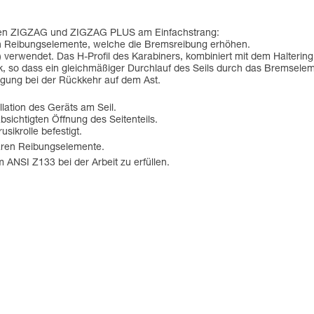
llen ZIGZAG und ZIGZAG PLUS am Einfachstrang:
en Reibungselemente, welche die Bremsreibung erhöhen.
 verwendet. Das H-Profil des Karabiners, kombiniert mit dem Haltering
so dass ein gleichmäßiger Durchlauf des Seils durch das Bremselemen
egung bei der Rückkehr auf dem Ast.
allation des Geräts am Seil.
bsichtigten Öffnung des Seitenteils.
ikrolle befestigt.
baren Reibungselemente.
ANSI Z133 bei der Arbeit zu erfüllen.