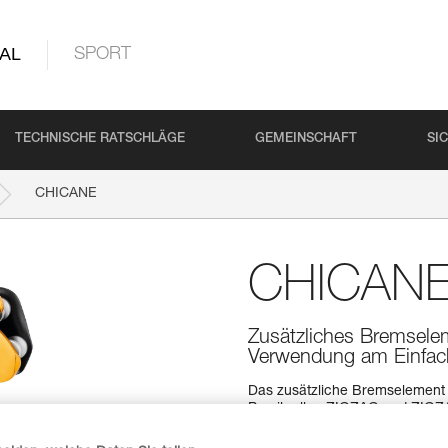
AL
SPORT
TECHNISCHE RATSCHLÄGE
GEMEINSCHAFT
SI
CHICANE
CHICAN
Zusätzliches Bremsele
Verwendung am Einfach
Das zusätzliche Bremselement
Prusikrollen ZIGZAG und ZIGZ
beim Abseilen. Der gute Halt
Prusik gewährleistet beim Aufs