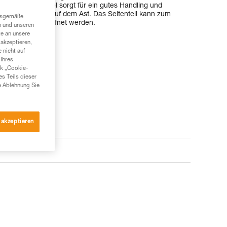
 geformte Hebel sorgt für ein gutes Handling und
ei der Rückkehr auf dem Ast. Das Seitenteil kann zum
ngsgemäße
en des Seils geöffnet werden.
n und unseren
te an unsere
akzeptieren,
 nicht auf
Ihres
nk „Cookie-
es Teils dieser
e Ablehnung Sie
 akzeptieren