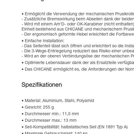
Ermöglicht die Verwendung der mechanischen Prusikro
- Zusätzliche Bremswirkung beim Abseilen dank der beid
- Wird mit einem Am'D- oder OK-Karabiner (nicht enthalten)
Einheit bestehend aus CHICANE und mechanischem Prusik, 
- Der ergonomisch geformte Hebel erleichtert die Fortbew
Einfache Installation:
- Das Seitenteil lässt sich öffnen und erleichtert so die Inst
- Die 3-Wege-Entriegelung reduziert das Risiko einer unbea
- Wird an der oberen Verbindungsöse der mechanischen Prus
Optimierte Lebensdauer dank der als Ersatzteile verfüg
Das CHICANE ermöglicht es, die Anforderungen der Norm 
Spezifikationen
Material: Aluminium, Stahl, Polyamid
Gewicht: 255 g
Durchmesser min.: 11,5 mm
Durchmesser max.: 13 mm
Seil-Kompatibilität: halbstatisches Seil (EN 1891 Typ A)