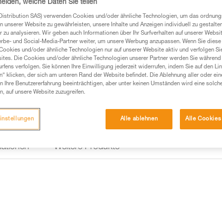
heiden, welche Daten Sie teilen
Bremselement. Der ergonomisch
erleichtert die Fortbewegung b
Distribution SAS) verwenden Cookies und/oder ähnliche Technologien, um das ordnu
schnellen und einfachen Einleg
n unserer Website zu gewährleisten, unsere Inhalte und Anzeigen individuell zu gestalte
 zu analysieren. Wir geben auch Informationen über Ihr Surfverhalten auf unserer Websi
erbe- und Social-Media-Partner weiter, um unsere Werbung anzupassen. Wenn Sie diese 
Einen Händler finden
Cookies und/oder ähnliche Technologien nur auf unserer Website aktiv und verfolgen Sie
ites. Die Cookies und/oder ähnliche Technologien unserer Partner werden Sie während 
fens verfolgen. Sie können Ihre Einwilligung jederzeit widerrufen, indem Sie auf den Li
n“ klicken, der sich am unteren Rand der Website befindet. Die Ablehnung aller oder ein
 Ihre Benutzererfahrung beeinträchtigen, aber unter keinen Umständen wird eine solch
n, auf unsere Website zuzugreifen.
instellungen
Alle ablehnen
Alle Cookies
mationen
Weitere Produkte