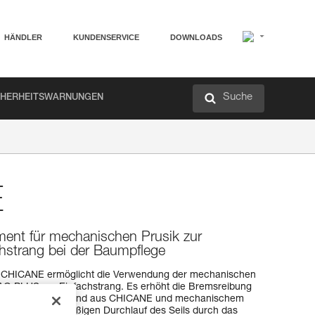
HÄNDLER
KUNDENSERVICE
DOWNLOADS
Suche
CHERHEITSWARNUNGEN
E
ment für mechanischen Prusik zur
strang bei der Baumpflege
 CHICANE ermöglicht die Verwendung der mechanischen
AG PLUS am Einfachstrang. Es erhöht die Bremsreibung
 der Einheit bestehend aus CHICANE und mechanischem
tieg den gleichmäßigen Durchlauf des Seils durch das