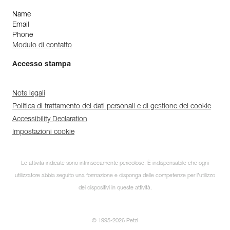
Name
Email
Phone
Modulo di contatto
Accesso stampa
Note legali
Politica di trattamento dei dati personali e di gestione dei cookie
Accessibility Declaration
Impostazioni cookie
Le attività indicate sono intrinsecamente pericolose. È indispensabile che ogni
utilizzatore abbia seguito una formazione e disponga delle competenze per l’utilizzo
dei dispositivi in queste attività.
© 1995-2026 Petzl