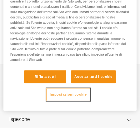
Il freno aggiuntivo CHICANE consente l’utilizzo su corda
garantire il corretto funzionamento del Sito web, per personalizzare i nostri
contenuti e annunci e analizzare il traffico. Condividiamo, inoltre, informazioni
singola dei Prusik meccanici ZIGZAG e ZIGZAG PLUS.
sulla navigazione dell’utente sul Sito web con i nostri partner di servizi di analisi
Garantisce un’azione frenante aggiuntiva permanente nella
dei dati, pubblicitari e di social media al fine di personalizzare le nostre
calata. L'eccellente tenuta dell’insieme, CHICANE e Prusik
pubblicità. Se l’utente accetta, i nostri cookie e/o tecnologie analoghe saranno
meccanico, garantisce lo scorrimento fluido della corda nel
attivi solo sul Sito web e non seguiranno l’utente su altri siti. I cookie e/o
freno in risalita. La maniglia ergonomica garantisce
tecnologie analoghe dei nostri partner seguiranno l’utente durante la
navigazione. L’utente può revocare il proprio consenso in qualsiasi momento
un’eccellente prensilità e facilita gli spostamenti quando si
facendo clic sul link “Impostazioni cookie”, disponibile nella parte inferiore del
torna verso il tronco. Grazie alla flangia apribile,
Sito web. Il rifiuto di tutti o parte di tali cookie potrebbe compromettere
l’installazione è semplice e rapida.
l’esperienza dell’utente, ma in nessun caso tale rifiuto impedirà all’utente di
accedere al Sito web.
Descrizione
Rifiuta tutti
Accetta tutti i cookie
Consente l’utilizzo su corda singola dei Prusik meccanici
Specifiche tecniche
ZIGZAG e ZIGZAG PLUS:
Impostazioni cookie
- azione frenante aggiuntiva permanente in calata, grazie
Materiali: alluminio, acciaio, poliammide
Informazioni tecniche
ai due assi di sfregamento con l’aggiunta di frizione,
Peso: 255 g
- si utilizza con un moschettone Am'D o OK (non fornito). Il
Libretto d'uso
profilo ad H del moschettone, abbinato all’anello di
Diametro della corda min.: 11,5 mm
Ispezione
Scarica il pdf technical-notice-ZIGZAG-ZIGZAGPLUS-
posizionamento del Prusik meccanico, garantisce
CHICANE-1
Diametro della corda max.: 13 mm
un’eccellente tenuta dell’insieme, CHICANE e Prusik
meccanico, assicurando lo scorrimento fluido della corda
Dichiarazione di conformità
Compatibilità corda: corda semistatica (EN 1891 tipo A)