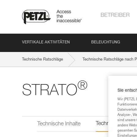
BETREIBER
VERTIKALE AKTIVITÄTEN
BELEUCHTUNG
Technische Ratschläge
Technische Ratschläge nach P
®
STRATO
Sie entsc
Wir (PETZL 
Funktioniere
Datenverkehr
Analyse-, W
sind unsere 
Technische Infor
Technische Inhalte
andere Webs
gesamten Sur
Einstellunge