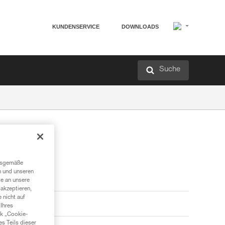
KUNDENSERVICE
DOWNLOADS
Suche
ngsgemäße
n und unseren
te an unsere
akzeptieren,
 nicht auf
Ihres
nk „Cookie-
es Teils dieser