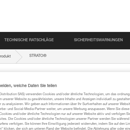
TECHNISCHE RATSCHLÄGE
SICHERHEITSWARNUNGEN
®
STRATO
rodukt
heiden, welche Daten Sie teilen
Distribution SAS) verwenden Cookies und/oder ähnliche Technologien, um das ordnu
n unserer Website zu gewährleisten, unsere Inhalte und Anzeigen individuell zu gestalte
 zu analysieren. Wir geben auch Informationen über Ihr Surfverhalten auf unserer Websi
erbe- und Social-Media-Partner weiter, um unsere Werbung anzupassen. Wenn Sie diese 
Cookies und/oder ähnliche Technologien nur auf unserer Website aktiv und verfolgen Sie
mationen
ites. Die Cookies und/oder ähnliche Technologien unserer Partner werden Sie während 
fens verfolgen. Sie können Ihre Einwilligung jederzeit widerrufen, indem Sie auf den Li
n“ klicken, der sich am unteren Rand der Website befindet. Die Ablehnung aller oder ein