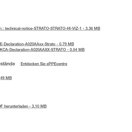
n : technical-notice-STRATO-STRATO-HI-VIZ-1 - 3.36 MB
UE-Declaration-A020AAxx-Strato - 0.79 MB
 UKCA-Declaration-A020AAXX-STRATO - 0.54 MB
estände
Entdecken Sie ePPEcentre
2.49 MB
F herunterladen - 3.10 MB