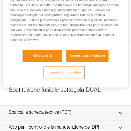
dei dati, pubblicitari e di social media al fine di personalizzare le nostre
pubblicità. Se l’utente accetta, i nostri cookie e/o tecnologie analoghe saranno
attivi solo sul Sito web e non seguiranno l’utente su altri siti. I cookie e/o
tecnologie analoghe dei nostri partner seguiranno l’utente durante la
Quale resistenza scegliere per il sottogola
navigazione. L’utente può revocare il proprio consenso in qualsiasi momento
facendo clic sul link “Impostazioni cookie”, disponibile nella parte inferiore del
DUAL?
Sito web. Il rifiuto di tutti o parte di tali cookie potrebbe compromettere
l’esperienza dell’utente, ma in nessun caso tale rifiuto impedirà all’utente di
accedere al Sito web.
Rifiuta tutti
Accetta tutti i cookie
Impostazioni cookie
NEW
Sostituzione fusibile sottogola DUAL
Scarica la scheda tecnica (PDF)
Technical Notice
App per il controllo e la manutenzione dei DPI