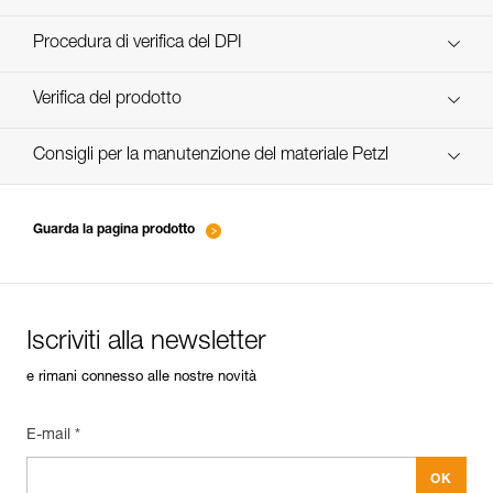
scopri ePPEcentre
Procedura di verifica del DPI
verif-EPI-casques-PRO-procedure-IT
Verifica del prodotto
verif-EPI-casque-PRO-suivi-IT
Consigli per la manutenzione del materiale Petzl
entretien-casques-IT
Guarda la pagina prodotto
Iscriviti alla newsletter
e rimani connesso alle nostre novità
E-mail *