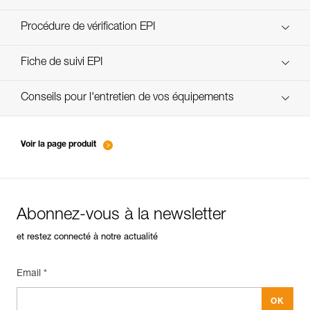
découvrez ePPEcentre
Procédure de vérification EPI
verif-EPI-casques-PRO-procedure-FR
Fiche de suivi EPI
verif-EPI-casque-PRO-suivi-FR
Conseils pour l'entretien de vos équipements
entretien-casques-FR
Voir la page produit
Abonnez-vous à la newsletter
et restez connecté à notre actualité
Email *