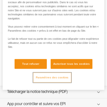
sociaux afin de personnaliser nos publicités. Dans le cas où vous les
acceptez, nos cookies et/ou technologies similaires ne sont actifs que sur
notre Site et ne vous suivront pas sur d’autres sites web. Les cookies et/ou
technologies similaires de nos partenaires vous suivront pendant toute votre
Quelle résistance choisir pour la jugulaire
navigation.
DUAL ?
Vous pouvez retirer votre consentement à tout moment en cliquant sur le lien «
Paramètres des cookies » prévu à cet effet en bas de page du Site.
Le fait de refuser tout ou partie de ces cookies peut dégrader votre expérience
utilisateur, mais en aucun cas ce refus ne vous empêchera d’accéder à notre
Site.
Tout refuser
Autoriser tous les cookies
NEW
Changement fusible jugulaire DUAL
Paramètres des cookies
Télécharger la notice technique (PDF)
Technical Notice
App pour contrôler et suivre vos EPI