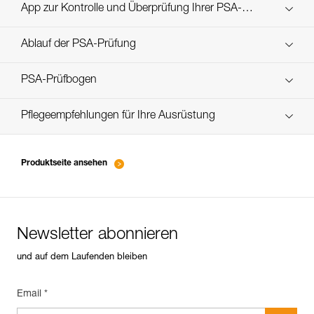
Technical Notice
App zur Kontrolle und Überprüfung Ihrer PSA-
Entdecken Sie ePPEcentre
Bestände
Ablauf der PSA-Prüfung
verif-EPI-casques-PRO-procedure-DE
PSA-Prüfbogen
verif-EPI-casque-PRO-suivi-DE
Pflegeempfehlungen für Ihre Ausrüstung
entretien-casques-DE
Produktseite ansehen
Newsletter abonnieren
und auf dem Laufenden bleiben
Email *