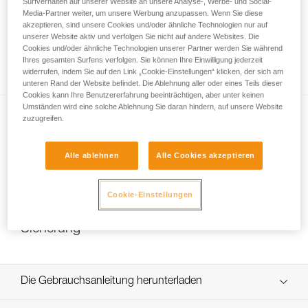
Surfverhalten auf unserer Website an unsere Analyse-, Werbe- und Social-
Media-Partner weiter, um unsere Werbung anzupassen. Wenn Sie diese
akzeptieren, sind unsere Cookies und/oder ähnliche Technologien nur auf
unserer Website aktiv und verfolgen Sie nicht auf andere Websites. Die
Wie stelle ich die Haltekraft des DUAL-
Cookies und/oder ähnliche Technologien unserer Partner werden Sie während
Kinnbands richtig ein?
Ihres gesamten Surfens verfolgen. Sie können Ihre Einwilligung jederzeit
widerrufen, indem Sie auf den Link „Cookie-Einstellungen“ klicken, der sich am
unteren Rand der Website befindet. Die Ablehnung aller oder eines Teils dieser
Cookies kann Ihre Benutzererfahrung beeinträchtigen, aber unter keinen
Umständen wird eine solche Ablehnung Sie daran hindern, auf unsere Website
zuzugreifen.
Alle ablehnen
Alle Cookies akzeptieren
NEW
Cookie-Einstellungen
Auswechseln der DUAL-Kinnband-
Sicherung
Die Gebrauchsanleitung herunterladen