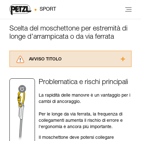
SPORT
Scelta del moschettone per estremità di
longe d'arrampicata o da via ferrata
AVVISO TITOLO
Leggere attentamente le istruzioni tecniche dei
prodotti utilizzati in questo consiglio prima di
Problematica e rischi principali
consultarlo. Dovete aver compreso le
informazioni dell’istruzione tecnica per poter
La rapidità delle manovre è un vantaggio per i
capire queste ulteriori informazioni.
cambi di ancoraggio.
La padronanza di queste tecniche richiede una
formazione ed un addestramento specifico.
Per le longe da via ferrata, la frequenza di
Verificate con un professionista la vostra
collegamenti aumenta il rischio di errore e
capacità di rifare la manovra, da soli, in piena
l'ergonomia è ancora più importante.
sicurezza, prima di riprodurla autonomamente.
Forniamo esempi di tecniche relative alla vostra
Il moschettone deve potersi collegare
attività. Ne possono esistere altre che non