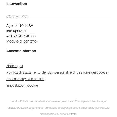
Intervention
CONTATTACI
Agence 10ch SA
info@petzl.ch
+41 21 947 46 66
Modulo di contatto
Accesso stampa
Note legali
Politica di trattamento dei dati personali e di gestione dei cookie
Accessibility Declaration
Impostazioni cookie
Le attività indicate sono intrinsecamente pericolose. È indispensabile che ogni
utilizzatore abbia seguito una formazione e disponga delle competenze per l’utilizzo
dei dispositivi in queste attività.