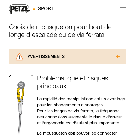
SPORT
Choix de mousqueton pour bout de
longe d’escalade ou de via ferrata
AVERTISSEMENTS
Lisez attentivement les notices techniques des
produits utilisés dans ce conseil avant de le
Problématique et risques
consulter. Vous devez avoir compris les
principaux
informations de la notice technique pour
pouvoir comprendre ce complément
d’informations.
La rapidité des manipulations est un avantage
Maîtriser ces techniques nécessite une
pour les changements d'ancrages.
formation et un entraînement spécifique. Validez
Pour les longes de via ferrata, la fréquence
avec un professionnel votre capacité à refaire
des connexions augmente le risque d'erreur
la manipulation, seul, en toute sécurité, avant
et l'ergonomie est d'autant plus importante.
de la reproduire en autonomie.
Le mousqueton doit pouvoir se connecter
Nous donnons des exemples de techniques