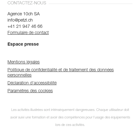
CONTACTEZ-NOUS
Agence 10ch SA
info@petzl.ch
+41 21 947 46 66
Formulaire de contact
Espace presse
Mentions légales
Politique de confidentialité et de traitement des données
personnelles
Déclaration d'accessibilité
Paramètres des cookies
Les activités illustrées sont intrinsèquement dangereuses. Chaque utilisateur doit
avoir suivi une formation et avoir des compétences pour l’usage des équipements
lors de ces activités.