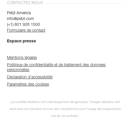
CONTACTEZ-NOUS
Petzl America
info@petzl.com
(+1) 801 926 1500
Formulaire de contact
Espace presse
Mentions légales
Politique de confidentialité et de traitement des données
personnelles
Déclaration d'accessibilité
Paramètres des cookies
Les activités illustrées sont intrinsèquement dangereuses. Chaque utilisateur doit
avoir suivi une formation et avoir des compétences pour l’usage des équipements
lors de ces activités.