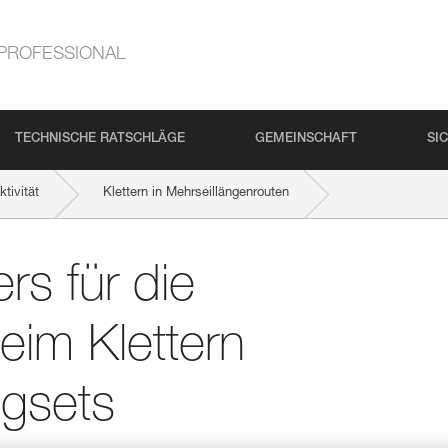
PROFESSIONAL
TECHNISCHE RATSCHLÄGE
GEMEINSCHAFT
SI
tivität
Klettern in Mehrseillängenrouten
er für Klettersteigsets
rs für die
eim Klettern
igsets