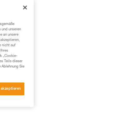
ngsgemäße
n und unseren
te an unsere
akzeptieren,
 nicht auf
Ihres
nk „Cookie-
es Teils dieser
e Ablehnung Sie
 akzeptieren