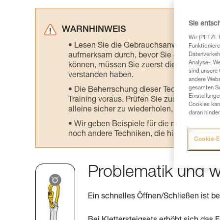
Sie entsc
WARNHINWEIS
Wir (PETZL 
Lesen Sie die Gebrauchsanweisungen der 
Funktioniere
aufmerksam durch, bevor Sie diesen zu Ra
Datenverkehr
Analyse-, W
können, müssen Sie zuerst die in der Gebr
sind unsere 
verstanden haben.
andere Webs
gesamten Sur
Die Beherrschung dieser Techniken setzt
Einstellunge
Training voraus. Prüfen Sie zusammen mit e
Cookies kann
alleine sicher zu wiederholen, bevor Sie ih
daran hinder
Wir geben Beispiele für die mit Ihrer Akt
noch andere Techniken, die hier nicht bes
Cookie-E
Problematik und w
Ein schnelles Öffnen/Schließen ist be