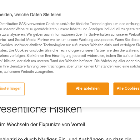
heiden, welche Daten Sie teilen
Distribution SAS) verwenden Cookies und/oder ähnliche Technologien, um das ordnu
Produkte, um die es in diesem Tech Tipp geht,
n unserer Website zu gewährleisten, unsere Inhalte und Anzeigen individuell zu gestalte
te ziehen. Um diese Zusatzinformationen verstehen zu
 zu analysieren. Wir geben auch Informationen über Ihr Surfverhalten auf unserer Websi
erbe- und Social-Media-Partner weiter, um unsere Werbung anzupassen. Wenn Sie diese 
auchsanweisung enthaltenen Informationen richtig
Cookies und/oder ähnliche Technologien nur auf unserer Website aktiv und verfolgen Sie
ites. Die Cookies und/oder ähnliche Technologien unserer Partner werden Sie während 
fens verfolgen. Sie können Ihre Einwilligung jederzeit widerrufen, indem Sie auf den Li
 eine entsprechende Ausbildung und ein spezielles
n“ klicken, der sich am unteren Rand der Website befindet. Die Ablehnung aller oder ein
inem Profi, ob Sie in der Lage sind, den Vorgang
 Ihre Benutzererfahrung beeinträchtigen, aber unter keinen Umständen wird eine solch
n eigenständig durchführen.
n, auf unsere Website zuzugreifen.
ivität verbundenen Techniken. Möglicherweise gibt es
chrieben werden.
instellungen
Alle ablehnen
Alle Cookies
esentliche Risiken
im Wechseln der Fixpunkte von Vorteil.