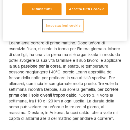
Rifiuta tutti
Accetta tutti i cookie
Impostazioni cookie
Leann è abituata a correre così
Leann ama correre di primo mattino. Dopo un’ora di
esercizio fisico, si sente in forma per l’intera giornata. Madre
di due figli, ha una vita piena ma si è organizzata in modo da
poter svolgere la sua vita familiare e il suo lavoro, e applicare
la sua
passione per la corsa
. In estate, le temperature
possono raggiungere i 40°C, perciò Leann approfitta del
fresco della notte per praticare la sua attività sportiva. Per
allenarsi, comincia le sue giornate molto presto. Tre volte la
settimana incontra Debbie, sua sorella gemella, per
correre
prima che il sole diventi troppo caldo
. "Corro 3, 4 volte la
settimana, tra i 10 e i 20 km a ogni uscita. La durata della
corsa può variare tra un’ora e le tre ore al giorno, al
massimo. D’estate, in Arizona, fa così caldo, che a volte mi
capita di alzarmi alle 3 del mattino per andare a correre".