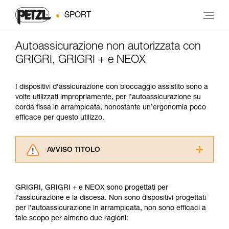
SPORT
Autoassicurazione non autorizzata con
GRIGRI, GRIGRI + e NEOX
I dispositivi d’assicurazione con bloccaggio assistito sono a
volte utilizzati impropriamente, per l’autoassicurazione su
corda fissa in arrampicata, nonostante un’ergonomia poco
efficace per questo utilizzo.
AVVISO TITOLO
Leggere attentamente le istruzioni tecniche dei
prodotti utilizzati in questo consiglio prima di
GRIGRI, GRIGRI + e NEOX sono progettati per
consultarlo. Dovete aver compreso le
l’assicurazione e la discesa. Non sono dispositivi progettati
informazioni dell’istruzione tecnica per poter
per l’autoassicurazione in arrampicata, non sono efficaci a
capire queste ulteriori informazioni.
tale scopo per almeno due ragioni:
La padronanza di queste tecniche richiede una