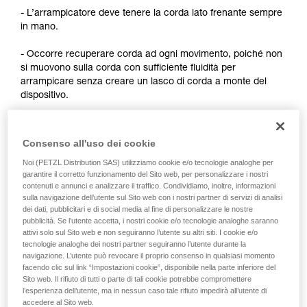
formazione ed un addestramento specifico.
- L’arrampicatore deve tenere la corda lato frenante sempre
Verificate con un professionista la vostra
in mano.
capacità di rifare la manovra, da soli, in piena
sicurezza, prima di riprodurla autonomamente.
- Occorre recuperare corda ad ogni movimento, poiché non
Forniamo esempi di tecniche relative alla vostra
si muovono sulla corda con sufficiente fluidità per
attività. Ne possono esistere altre che non
arrampicare senza creare un lasco di corda a monte del
vengono qui descritte.
dispositivo.
Osservazioni:
Consenso all'uso dei cookie
- Per l’autoassicurazione in arrampicata su corda fissa, fare
Noi (PETZL Distribution SAS) utilizziamo cookie e/o tecnologie analoghe per
riferimento alle soluzioni sviluppate nel consiglio tecnico
garantire il corretto funzionamento del Sito web, per personalizzare i nostri
Autoassicurazione sul sito Petzl.com.
contenuti e annunci e analizzare il traffico. Condividiamo, inoltre, informazioni
sulla navigazione dell’utente sul Sito web con i nostri partner di servizi di analisi
dei dati, pubblicitari e di social media al fine di personalizzare le nostre
- Per l’autoassicurazione da primo, esistono tecniche che
pubblicità. Se l’utente accetta, i nostri cookie e/o tecnologie analoghe saranno
richiedono una modifica del dispositivo per migliorare lo
attivi solo sul Sito web e non seguiranno l’utente su altri siti. I cookie e/o
scorrimento della corda. Petzl non autorizza questo utilizzo.
tecnologie analoghe dei nostri partner seguiranno l’utente durante la
È opportuno ricordare che qualsiasi modifica di un DPI è
navigazione. L’utente può revocare il proprio consenso in qualsiasi momento
proibita al di fuori degli stabilimenti Petzl.
facendo clic sul link “Impostazioni cookie”, disponibile nella parte inferiore del
Sito web. Il rifiuto di tutti o parte di tali cookie potrebbe compromettere
l’esperienza dell’utente, ma in nessun caso tale rifiuto impedirà all’utente di
accedere al Sito web.