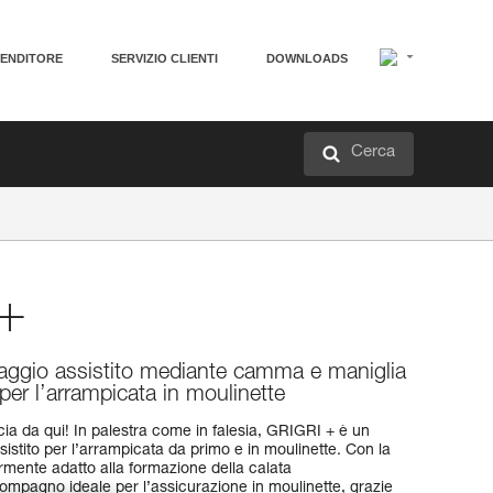
VENDITORE
SERVIZIO CLIENTI
DOWNLOADS
Cerca
+
aggio assistito mediante camma e maniglia
 per l’arrampicata in moulinette
cia da qui! In palestra come in falesia, GRIGRI + è un
istito per l’arrampicata da primo e in moulinette. Con la
armente adatto alla formazione della calata
compagno ideale per l’assicurazione in moulinette, grazie