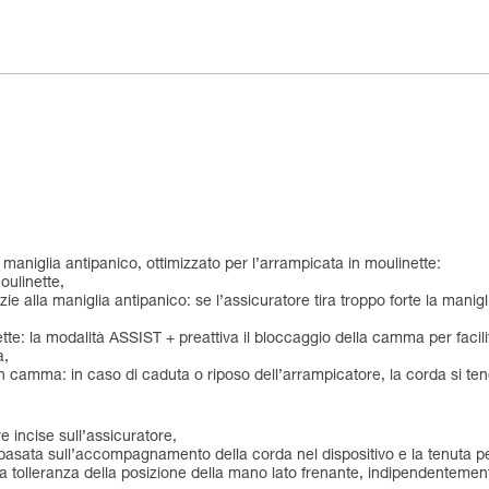
aniglia antipanico, ottimizzato per l’arrampicata in moulinette:
oulinette,
zie alla maniglia antipanico: se l’assicuratore tira troppo forte la mani
tte: la modalità ASSIST + preattiva il bloccaggio della camma per facili
a,
on camma: in caso di caduta o riposo dell’arrampicatore, la corda si te
e incise sull’assicuratore,
zl, basata sull’accompagnamento della corda nel dispositivo e la tenuta
tolleranza della posizione della mano lato frenante, indipendentemente