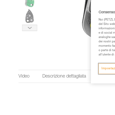
Consenso 
Noi (PETZL D
del Sito web,
informazioni 
e di social m
analoghe sar
dei nostri p
momento facen
o parte di t
all’utente d
Impostaz
Video
Descrizione dettagliata
Informaz