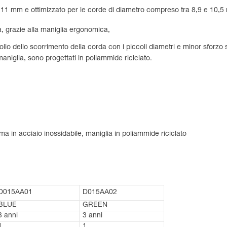
a 11 mm e ottimizzato per le corde di diametro compreso tra 8,9 e 10,
a, grazie alla maniglia ergonomica,
ollo dello scorrimento della corda con i piccoli diametri e minor sforzo s
 maniglia, sono progettati in poliammide riciclato.
ma in acciaio inossidabile, maniglia in poliammide riciclato
D015AA01
D015AA02
BLUE
GREEN
3 anni
3 anni
1
1