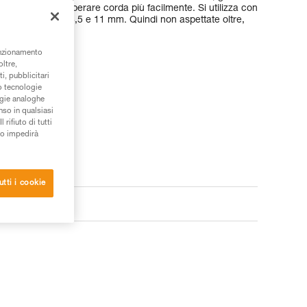
onsentirà di recuperare corda più facilmente. Si utilizza con
tro compreso tra 8,5 e 11 mm. Quindi non aspettate oltre,
unzionamento
oltre,
i, pubblicitari
/o tecnologie
ogie analoghe
nso in qualsiasi
rifiuto di tutti
to impedirà
utti i cookie