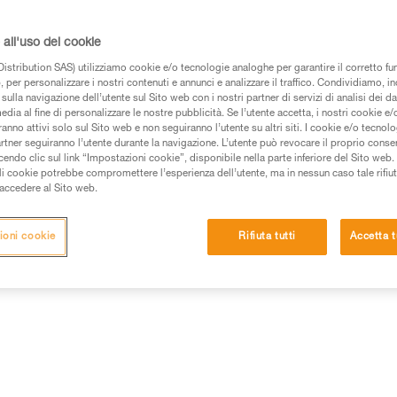
alla modalità ASSIST + che vi c
tutte le corde singole di diame
iniziate con GRIGRI +!
all'uso dei cookie
istribution SAS) utilizziamo cookie e/o tecnologie analoghe per garantire il corretto f
 per personalizzare i nostri contenuti e annunci e analizzare il traffico. Condividiamo, in
Trova un rivenditore
sulla navigazione dell’utente sul Sito web con i nostri partner di servizi di analisi dei dat
edia al fine di personalizzare le nostre pubblicità. Se l’utente accetta, i nostri cookie e
anno attivi solo sul Sito web e non seguiranno l’utente su altri siti. I cookie e/o tecnol
artner seguiranno l’utente durante la navigazione. L’utente può revocare il proprio conse
do clic sul link “Impostazioni cookie”, disponibile nella parte inferiore del Sito web. Il 
ali cookie potrebbe compromettere l’esperienza dell’utente, ma in nessun caso tale rifiu
i accedere al Sito web.
ioni cookie
Rifiuta tutti
Accetta t
Altri prodotti
ioni tecniche
Ispezione