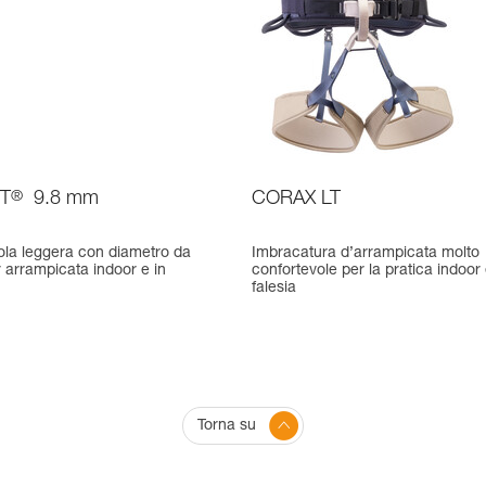
T
®
9.8 mm
CORAX LT
ola leggera con diametro da
Imbracatura d’arrampicata molto
 arrampicata indoor e in
confortevole per la pratica indoor 
falesia
Torna su