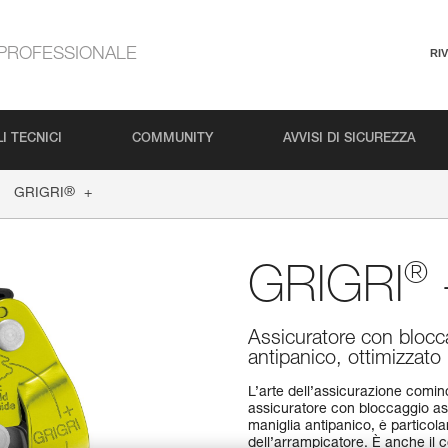
PROFESSIONALE
RI
I TECNICI
COMMUNITY
AVVISI DI SICUREZZA
®
GRIGRI
+
®
GRIGRI
Assicuratore con blocc
antipanico, ottimizzato
L’arte dell’assicurazione comin
assicuratore con bloccaggio ass
maniglia antipanico, è particol
dell’arrampicatore. È anche il 